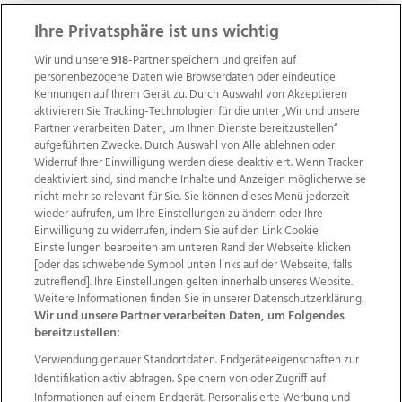
Ihre Privatsphäre ist uns wichtig
Wir und unsere
918
-Partner speichern und greifen auf
personenbezogene Daten wie Browserdaten oder eindeutige
Kennungen auf Ihrem Gerät zu. Durch Auswahl von Akzeptieren
aktivieren Sie Tracking-Technologien für die unter „Wir und unsere
Partner verarbeiten Daten, um Ihnen Dienste bereitzustellen“
aufgeführten Zwecke. Durch Auswahl von Alle ablehnen oder
Widerruf Ihrer Einwilligung werden diese deaktiviert. Wenn Tracker
deaktiviert sind, sind manche Inhalte und Anzeigen möglicherweise
nicht mehr so relevant für Sie. Sie können dieses Menü jederzeit
wieder aufrufen, um Ihre Einstellungen zu ändern oder Ihre
Einwilligung zu widerrufen, indem Sie auf den Link Cookie
Einstellungen bearbeiten am unteren Rand der Webseite klicken
Wir über uns
Mediadaten
Kontakt
Jobs
[oder das schwebende Symbol unten links auf der Webseite, falls
Datenschutz
Impressum
AGB Anzeigekunden
zutreffend]. Ihre Einstellungen gelten innerhalb unseres Website.
AGB Website
Ehrenkodex
Politische Werbung
Weitere Informationen finden Sie in unserer Datenschutzerklärung.
Wir und unsere Partner verarbeiten Daten, um Folgendes
bereitzustellen:
Weitere Angebote des Medienhauses Wimmer
Verwendung genauer Standortdaten. Endgeräteeigenschaften zur
Identifikation aktiv abfragen. Speichern von oder Zugriff auf
TV1
di-mog-i.at
OÖNow
Ischler Woche
Informationen auf einem Endgerät. Personalisierte Werbung und