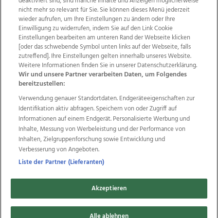
deaktiviert sind, sind manche Inhalte und Anzeigen möglicherweise
nicht mehr so relevant für Sie. Sie können dieses Menü jederzeit
wieder aufrufen, um Ihre Einstellungen zu ändern oder Ihre
Einwilligung zu widerrufen, indem Sie auf den Link Cookie
Einstellungen bearbeiten am unteren Rand der Webseite klicken
Wir über uns
Mediadaten
Kontakt
Jobs
[oder das schwebende Symbol unten links auf der Webseite, falls
Datenschutz
Impressum
AGB Anzeigekunden
zutreffend]. Ihre Einstellungen gelten innerhalb unseres Website.
AGB Website
Ehrenkodex
Politische Werbung
Weitere Informationen finden Sie in unserer Datenschutzerklärung.
Wir und unsere Partner verarbeiten Daten, um Folgendes
bereitzustellen:
Weitere Angebote des Medienhauses Wimmer
Verwendung genauer Standortdaten. Endgeräteeigenschaften zur
Identifikation aktiv abfragen. Speichern von oder Zugriff auf
TV1
di-mog-i.at
OÖNow
Ischler Woche
Informationen auf einem Endgerät. Personalisierte Werbung und
Life Radio
OÖNachrichten
OÖN Immobilien
Inhalte, Messung von Werbeleistung und der Performance von
OÖN Karriere
OÖN Reise
Promenaden Galerien
Inhalten, Zielgruppenforschung sowie Entwicklung und
Regionaljobs
wasistlos.at
wirtrauern.at
Verbesserung von Angeboten.
Liste der Partner (Lieferanten)
Copyrights © 2026 Tips Zeitungs GmbH & Co KG
Akzeptieren
developed by
11x11.net
Alle ablehnen