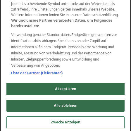
Wir über uns
Mediadaten
Kontakt
Jobs
[oder das schwebende Symbol unten links auf der Webseite, falls
Datenschutz
Impressum
AGB Anzeigekunden
zutreffend]. Ihre Einstellungen gelten innerhalb unseres Website.
AGB Website
Ehrenkodex
Politische Werbung
Weitere Informationen finden Sie in unserer Datenschutzerklärung.
Wir und unsere Partner verarbeiten Daten, um Folgendes
bereitzustellen:
Weitere Angebote des Medienhauses Wimmer
Verwendung genauer Standortdaten. Endgeräteeigenschaften zur
Identifikation aktiv abfragen. Speichern von oder Zugriff auf
TV1
di-mog-i.at
OÖNow
Ischler Woche
Informationen auf einem Endgerät. Personalisierte Werbung und
Life Radio
OÖNachrichten
OÖN Immobilien
Inhalte, Messung von Werbeleistung und der Performance von
OÖN Karriere
OÖN Reise
Promenaden Galerien
Inhalten, Zielgruppenforschung sowie Entwicklung und
Regionaljobs
wasistlos.at
wirtrauern.at
Verbesserung von Angeboten.
Liste der Partner (Lieferanten)
Copyrights © 2026 Tips Zeitungs GmbH & Co KG
Akzeptieren
developed by
11x11.net
Alle ablehnen
Cookie Einstellungen bearbeiten
Zwecke anzeigen