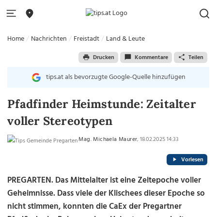
Home
Nachrichten
Freistadt
Land & Leute
Drucken
Kommentare
Teilen
tips.at als bevorzugte Google-Quelle hinzufügen
Pfadfinder Heimstunde: Zeitalter
voller Stereotypen
Mag. Michaela Maurer
, 18.02.2025 14:33
Vorlesen
PREGARTEN.
Das Mittelalter ist eine Zeitepoche voller
Geheimnisse. Dass viele der Klischees dieser Epoche so
nicht stimmen, konnten die CaEx der Pregartner