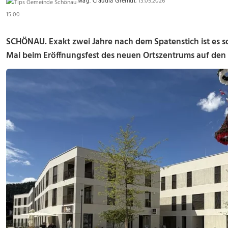
Mag. Claudia Greindl
, 13.05.2026
15:00
SCHÖNAU.
Exakt zwei Jahre nach dem Spatenstich ist es s
Mai beim Eröffnungsfest des neuen Ortszentrums auf den 