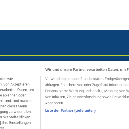
chutz
Impressum
AGB Anzeigekunden
AGB Website
Eh
Wir und unsere Partner verarbeiten Daten, um F
aten wie
Verwendung genauer Standortdaten. Endgeräteeigensc
hl von Akzeptieren
abfragen. Speichern von oder Zugriff auf Information
ere Angebote des Medienhauses Wimmer
 verarbeiten Daten, um
Personalisierte Werbung und Inhalte, Messung von 
le ablehnen oder
von Inhalten, Zielgruppenforschung sowie Entwickl
dio
OÖNachrichten
OÖN Immobilien
OÖN Karriere
OÖN 
ert sind, sind manche
Angeboten.
ionaljobs
wasistlos.at
wirtrauern.at
önnen dieses Menü
Liste der Partner (Lieferanten)
ligung zu widerrufen,
er Webseite klicken
. Ihre Einstellungen
rer