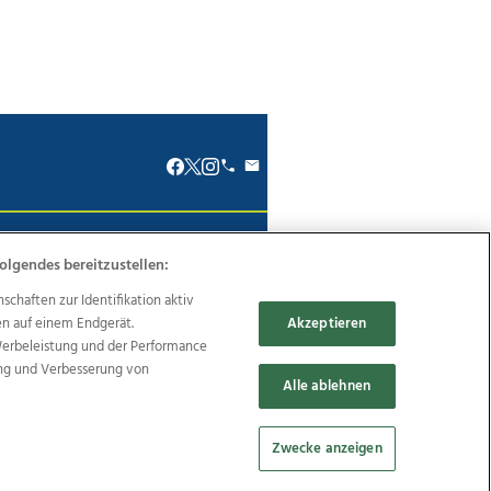
renkodex
Politische Werbung
olgendes bereitzustellen:
haften zur Identifikation aktiv
en auf einem Endgerät.
Akzeptieren
Werbeleistung und der Performance
ung und Verbesserung von
Reise
Promenaden Galerien
Alle ablehnen
Zwecke anzeigen