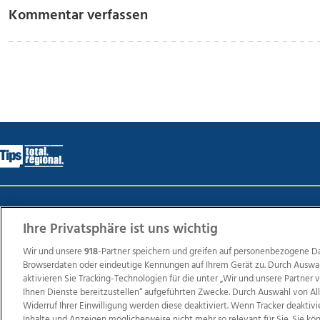
Kommentar verfassen
Wir über uns
Mediadaten
Kontakt
Jobs
Datens
Ihre Privatsphäre ist uns wichtig
Wir und unsere
918
-Partner speichern und greifen auf personenbezogene D
Browserdaten oder eindeutige Kennungen auf Ihrem Gerät zu. Durch Auswa
Weit
aktivieren Sie Tracking-Technologien für die unter „Wir und unsere Partner
TV1
di-mog-i.at
OÖNow
Ischler Woche
Life Ra
Ihnen Dienste bereitzustellen“ aufgeführten Zwecke. Durch Auswahl von Al
Widerruf Ihrer Einwilligung werden diese deaktiviert. Wenn Tracker deaktivi
Reg
Inhalte und Anzeigen möglicherweise nicht mehr so relevant für Sie. Sie k