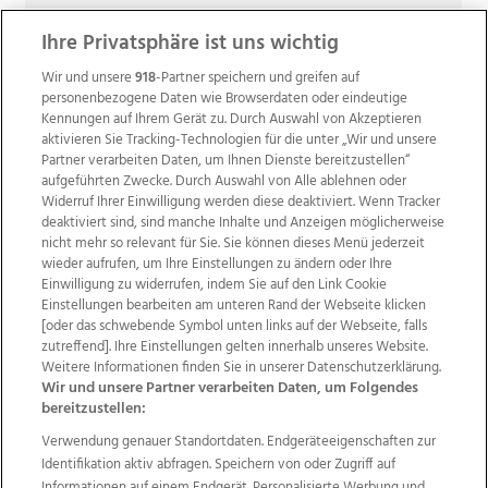
Ihre Privatsphäre ist uns wichtig
Wir und unsere
918
-Partner speichern und greifen auf
personenbezogene Daten wie Browserdaten oder eindeutige
Kennungen auf Ihrem Gerät zu. Durch Auswahl von Akzeptieren
aktivieren Sie Tracking-Technologien für die unter „Wir und unsere
Partner verarbeiten Daten, um Ihnen Dienste bereitzustellen“
aufgeführten Zwecke. Durch Auswahl von Alle ablehnen oder
Widerruf Ihrer Einwilligung werden diese deaktiviert. Wenn Tracker
deaktiviert sind, sind manche Inhalte und Anzeigen möglicherweise
nicht mehr so relevant für Sie. Sie können dieses Menü jederzeit
wieder aufrufen, um Ihre Einstellungen zu ändern oder Ihre
Einwilligung zu widerrufen, indem Sie auf den Link Cookie
Einstellungen bearbeiten am unteren Rand der Webseite klicken
Wir über uns
Mediadaten
Kontakt
Jobs
[oder das schwebende Symbol unten links auf der Webseite, falls
zutreffend]. Ihre Einstellungen gelten innerhalb unseres Website.
Datenschutz
Impressum
AGB Anzeigekunden
Weitere Informationen finden Sie in unserer Datenschutzerklärung.
AGB Website
Ehrenkodex
Politische Werbung
Wir und unsere Partner verarbeiten Daten, um Folgendes
bereitzustellen:
Verwendung genauer Standortdaten. Endgeräteeigenschaften zur
Weitere Angebote des Medienhauses Wimmer
Identifikation aktiv abfragen. Speichern von oder Zugriff auf
TV1
di-mog-i.at
OÖNow
Ischler Woche
Informationen auf einem Endgerät. Personalisierte Werbung und