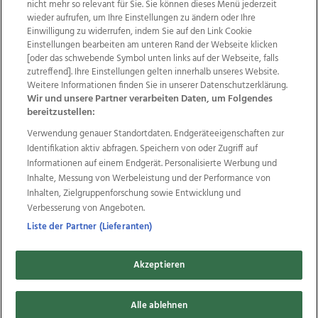
nicht mehr so relevant für Sie. Sie können dieses Menü jederzeit
wieder aufrufen, um Ihre Einstellungen zu ändern oder Ihre
Einwilligung zu widerrufen, indem Sie auf den Link Cookie
Einstellungen bearbeiten am unteren Rand der Webseite klicken
Wir über uns
Mediadaten
Kontakt
Jobs
[oder das schwebende Symbol unten links auf der Webseite, falls
Datenschutz
Impressum
AGB Anzeigekunden
zutreffend]. Ihre Einstellungen gelten innerhalb unseres Website.
AGB Website
Ehrenkodex
Politische Werbung
Weitere Informationen finden Sie in unserer Datenschutzerklärung.
Wir und unsere Partner verarbeiten Daten, um Folgendes
bereitzustellen:
Weitere Angebote des Medienhauses Wimmer
Verwendung genauer Standortdaten. Endgeräteeigenschaften zur
Identifikation aktiv abfragen. Speichern von oder Zugriff auf
TV1
di-mog-i.at
OÖNow
Ischler Woche
Informationen auf einem Endgerät. Personalisierte Werbung und
Life Radio
OÖNachrichten
OÖN Immobilien
Inhalte, Messung von Werbeleistung und der Performance von
OÖN Karriere
OÖN Reise
Promenaden Galerien
Inhalten, Zielgruppenforschung sowie Entwicklung und
Regionaljobs
wasistlos.at
wirtrauern.at
Verbesserung von Angeboten.
Liste der Partner (Lieferanten)
Copyrights © 2026 Tips Zeitungs GmbH & Co KG
Akzeptieren
developed by
11x11.net
Alle ablehnen