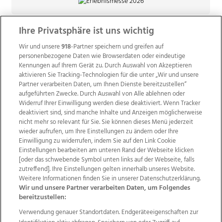
Ihre Privatsphäre ist uns wichtig
Wir und unsere
918
-Partner speichern und greifen auf
personenbezogene Daten wie Browserdaten oder eindeutige
Kennungen auf Ihrem Gerät zu. Durch Auswahl von Akzeptieren
aktivieren Sie Tracking-Technologien für die unter „Wir und unsere
Partner verarbeiten Daten, um Ihnen Dienste bereitzustellen“
aufgeführten Zwecke. Durch Auswahl von Alle ablehnen oder
Widerruf Ihrer Einwilligung werden diese deaktiviert. Wenn Tracker
deaktiviert sind, sind manche Inhalte und Anzeigen möglicherweise
nicht mehr so relevant für Sie. Sie können dieses Menü jederzeit
wieder aufrufen, um Ihre Einstellungen zu ändern oder Ihre
Einwilligung zu widerrufen, indem Sie auf den Link Cookie
Einstellungen bearbeiten am unteren Rand der Webseite klicken
Wir über uns
Mediadaten
Kontakt
Jobs
[oder das schwebende Symbol unten links auf der Webseite, falls
Datenschutz
Impressum
AGB Anzeigekunden
zutreffend]. Ihre Einstellungen gelten innerhalb unseres Website.
AGB Website
Ehrenkodex
Politische Werbung
Weitere Informationen finden Sie in unserer Datenschutzerklärung.
Wir und unsere Partner verarbeiten Daten, um Folgendes
bereitzustellen:
Weitere Angebote des Medienhauses Wimmer
Verwendung genauer Standortdaten. Endgeräteeigenschaften zur