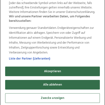
Wir über uns
Mediadaten
Kontakt
Jobs
[oder das schwebende Symbol unten links auf der Webseite, falls
zutreffend]. Ihre Einstellungen gelten innerhalb unseres Website.
Datenschutz
Impressum
AGB Anzeigekunden
Weitere Informationen finden Sie in unserer Datenschutzerklärung.
AGB Website
Ehrenkodex
Politische Werbung
Wir und unsere Partner verarbeiten Daten, um Folgendes
bereitzustellen:
Verwendung genauer Standortdaten. Endgeräteeigenschaften zur
Weitere Angebote des Medienhauses Wimmer
Identifikation aktiv abfragen. Speichern von oder Zugriff auf
TV1
di-mog-i.at
OÖNow
Ischler Woche
Informationen auf einem Endgerät. Personalisierte Werbung und
Life Radio
OÖNachrichten
OÖN Immobilien
Inhalte, Messung von Werbeleistung und der Performance von
OÖN Karriere
OÖN Reise
Promenaden Galerien
Inhalten, Zielgruppenforschung sowie Entwicklung und
Regionaljobs
wasistlos.at
wirtrauern.at
Verbesserung von Angeboten.
Liste der Partner (Lieferanten)
Akzeptieren
Copyrights © 2026 Tips Zeitungs GmbH & Co KG
Alle ablehnen
developed by
11x11.net
Cookie Einstellungen bearbeiten
Zwecke anzeigen