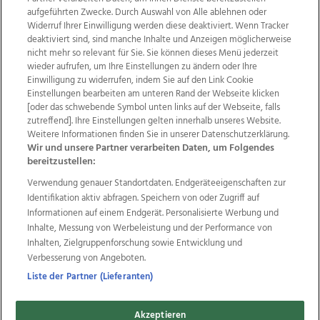
aufgeführten Zwecke. Durch Auswahl von Alle ablehnen oder
Widerruf Ihrer Einwilligung werden diese deaktiviert. Wenn Tracker
deaktiviert sind, sind manche Inhalte und Anzeigen möglicherweise
nicht mehr so relevant für Sie. Sie können dieses Menü jederzeit
wieder aufrufen, um Ihre Einstellungen zu ändern oder Ihre
Einwilligung zu widerrufen, indem Sie auf den Link Cookie
Einstellungen bearbeiten am unteren Rand der Webseite klicken
Wir über uns
Mediadaten
Kontakt
Jobs
[oder das schwebende Symbol unten links auf der Webseite, falls
Datenschutz
Impressum
AGB Anzeigekunden
zutreffend]. Ihre Einstellungen gelten innerhalb unseres Website.
Weitere Informationen finden Sie in unserer Datenschutzerklärung.
AGB Website
Ehrenkodex
Politische Werbung
Wir und unsere Partner verarbeiten Daten, um Folgendes
bereitzustellen:
Verwendung genauer Standortdaten. Endgeräteeigenschaften zur
Weitere Angebote des Medienhauses Wimmer
Identifikation aktiv abfragen. Speichern von oder Zugriff auf
TV1
di-mog-i.at
OÖNow
Ischler Woche
Informationen auf einem Endgerät. Personalisierte Werbung und
Life Radio
OÖNachrichten
OÖN Immobilien
Inhalte, Messung von Werbeleistung und der Performance von
OÖN Karriere
OÖN Reise
Promenaden Galerien
Inhalten, Zielgruppenforschung sowie Entwicklung und
Regionaljobs
wasistlos.at
wirtrauern.at
Verbesserung von Angeboten.
Liste der Partner (Lieferanten)
Akzeptieren