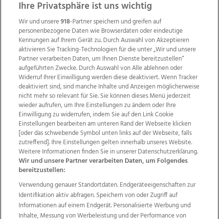
ZUR NACHRICHTENÜBERSICHT
Ihre Privatsphäre ist uns wichtig
Wir und unsere
918
-Partner speichern und greifen auf
personenbezogene Daten wie Browserdaten oder eindeutige
Kennungen auf Ihrem Gerät zu. Durch Auswahl von Akzeptieren
aktivieren Sie Tracking-Technologien für die unter „Wir und unsere
Partner verarbeiten Daten, um Ihnen Dienste bereitzustellen“
aufgeführten Zwecke. Durch Auswahl von Alle ablehnen oder
Widerruf Ihrer Einwilligung werden diese deaktiviert. Wenn Tracker
deaktiviert sind, sind manche Inhalte und Anzeigen möglicherweise
nicht mehr so relevant für Sie. Sie können dieses Menü jederzeit
wieder aufrufen, um Ihre Einstellungen zu ändern oder Ihre
Einwilligung zu widerrufen, indem Sie auf den Link Cookie
Einstellungen bearbeiten am unteren Rand der Webseite klicken
Wir über uns
Mediadaten
Kontakt
Jobs
[oder das schwebende Symbol unten links auf der Webseite, falls
Datenschutz
Impressum
AGB Anzeigekunden
zutreffend]. Ihre Einstellungen gelten innerhalb unseres Website.
Weitere Informationen finden Sie in unserer Datenschutzerklärung.
AGB Website
Ehrenkodex
Politische Werbung
Wir und unsere Partner verarbeiten Daten, um Folgendes
bereitzustellen:
Verwendung genauer Standortdaten. Endgeräteeigenschaften zur
Weitere Angebote des Medienhauses Wimmer
Identifikation aktiv abfragen. Speichern von oder Zugriff auf
TV1
di-mog-i.at
OÖNow
Ischler Woche
Informationen auf einem Endgerät. Personalisierte Werbung und
Life Radio
OÖNachrichten
OÖN Immobilien
Inhalte, Messung von Werbeleistung und der Performance von