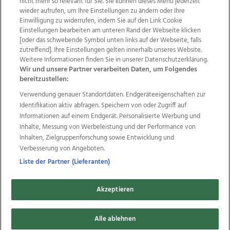
nicht mehr so relevant für Sie. Sie können dieses Menü jederzeit
wieder aufrufen, um Ihre Einstellungen zu ändern oder Ihre
Einwilligung zu widerrufen, indem Sie auf den Link Cookie
Einstellungen bearbeiten am unteren Rand der Webseite klicken
Wir über uns
Mediadaten
Kontakt
Jobs
[oder das schwebende Symbol unten links auf der Webseite, falls
zutreffend]. Ihre Einstellungen gelten innerhalb unseres Website.
Datenschutz
Impressum
AGB Anzeigekunden
Weitere Informationen finden Sie in unserer Datenschutzerklärung.
AGB Website
Ehrenkodex
Politische Werbung
Wir und unsere Partner verarbeiten Daten, um Folgendes
bereitzustellen:
Verwendung genauer Standortdaten. Endgeräteeigenschaften zur
Weitere Angebote des Medienhauses Wimmer
Identifikation aktiv abfragen. Speichern von oder Zugriff auf
TV1
di-mog-i.at
OÖNow
Ischler Woche
Informationen auf einem Endgerät. Personalisierte Werbung und
Life Radio
OÖNachrichten
OÖN Immobilien
Inhalte, Messung von Werbeleistung und der Performance von
OÖN Karriere
OÖN Reise
Promenaden Galerien
Inhalten, Zielgruppenforschung sowie Entwicklung und
Regionaljobs
wasistlos.at
wirtrauern.at
Verbesserung von Angeboten.
Liste der Partner (Lieferanten)
Akzeptieren
Copyrights © 2026 Tips Zeitungs GmbH & Co KG
Alle ablehnen
developed by
11x11.net