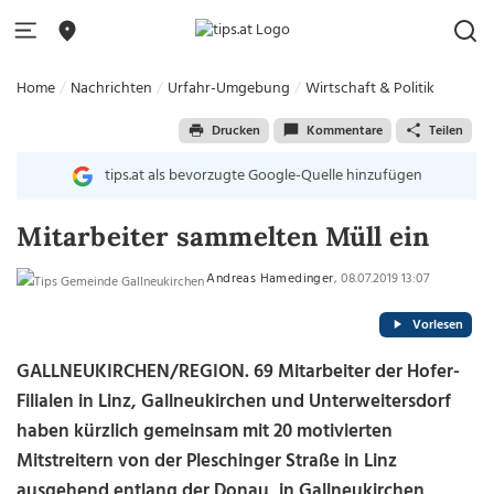
Home
Nachrichten
Urfahr-Umgebung
Wirtschaft & Politik
Drucken
Kommentare
Teilen
tips.at als bevorzugte Google-Quelle hinzufügen
Mitarbeiter sammelten Müll ein
Andreas Hamedinger
, 08.07.2019 13:07
Vorlesen
GALLNEUKIRCHEN/REGION. 69 Mitarbeiter der Hofer-
Filialen in Linz, Gallneukirchen und Unterweitersdorf
haben kürzlich gemeinsam mit 20 motivierten
Mitstreitern von der Pleschinger Straße in Linz
ausgehend entlang der Donau, in Gallneukirchen