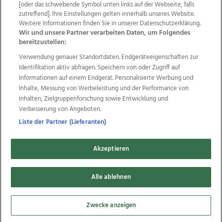
Wir über uns
Mediadaten
Kontakt
Jobs
[oder das schwebende Symbol unten links auf der Webseite, falls
Datenschutz
Impressum
AGB Anzeigekunden
zutreffend]. Ihre Einstellungen gelten innerhalb unseres Website.
Weitere Informationen finden Sie in unserer Datenschutzerklärung.
AGB Website
Ehrenkodex
Politische Werbung
Wir und unsere Partner verarbeiten Daten, um Folgendes
bereitzustellen:
Verwendung genauer Standortdaten. Endgeräteeigenschaften zur
Weitere Angebote des Medienhauses Wimmer
Identifikation aktiv abfragen. Speichern von oder Zugriff auf
TV1
di-mog-i.at
OÖNow
Ischler Woche
Informationen auf einem Endgerät. Personalisierte Werbung und
Life Radio
OÖNachrichten
OÖN Immobilien
Inhalte, Messung von Werbeleistung und der Performance von
OÖN Karriere
OÖN Reise
Promenaden Galerien
Inhalten, Zielgruppenforschung sowie Entwicklung und
Regionaljobs
wasistlos.at
wirtrauern.at
Verbesserung von Angeboten.
Liste der Partner (Lieferanten)
Akzeptieren
Copyrights © 2026 Tips Zeitungs GmbH & Co KG
developed by
11x11.net
Alle ablehnen
Cookie Einstellungen bearbeiten
Zwecke anzeigen