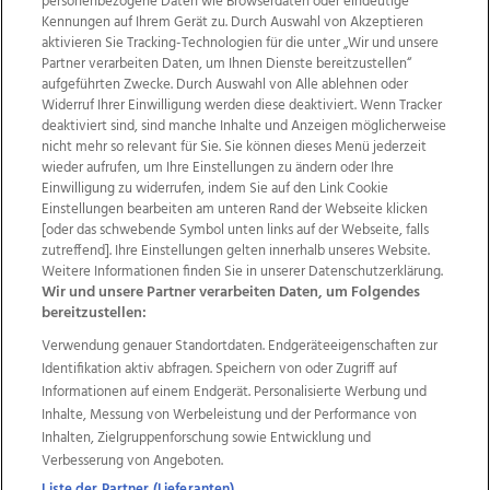
personenbezogene Daten wie Browserdaten oder eindeutige
Kennungen auf Ihrem Gerät zu. Durch Auswahl von Akzeptieren
aktivieren Sie Tracking-Technologien für die unter „Wir und unsere
Partner verarbeiten Daten, um Ihnen Dienste bereitzustellen“
aufgeführten Zwecke. Durch Auswahl von Alle ablehnen oder
Widerruf Ihrer Einwilligung werden diese deaktiviert. Wenn Tracker
deaktiviert sind, sind manche Inhalte und Anzeigen möglicherweise
nicht mehr so relevant für Sie. Sie können dieses Menü jederzeit
wieder aufrufen, um Ihre Einstellungen zu ändern oder Ihre
Einwilligung zu widerrufen, indem Sie auf den Link Cookie
Einstellungen bearbeiten am unteren Rand der Webseite klicken
Wir über uns
Mediadaten
Kontakt
Jobs
[oder das schwebende Symbol unten links auf der Webseite, falls
Datenschutz
Impressum
AGB Anzeigekunden
zutreffend]. Ihre Einstellungen gelten innerhalb unseres Website.
Weitere Informationen finden Sie in unserer Datenschutzerklärung.
AGB Website
Ehrenkodex
Politische Werbung
Wir und unsere Partner verarbeiten Daten, um Folgendes
bereitzustellen:
Verwendung genauer Standortdaten. Endgeräteeigenschaften zur
Weitere Angebote des Medienhauses Wimmer
Identifikation aktiv abfragen. Speichern von oder Zugriff auf
TV1
di-mog-i.at
OÖNow
Ischler Woche
Informationen auf einem Endgerät. Personalisierte Werbung und
Life Radio
OÖNachrichten
OÖN Immobilien
Inhalte, Messung von Werbeleistung und der Performance von
OÖN Karriere
OÖN Reise
Promenaden Galerien
Inhalten, Zielgruppenforschung sowie Entwicklung und
Regionaljobs
wasistlos.at
wirtrauern.at
Verbesserung von Angeboten.
Liste der Partner (Lieferanten)