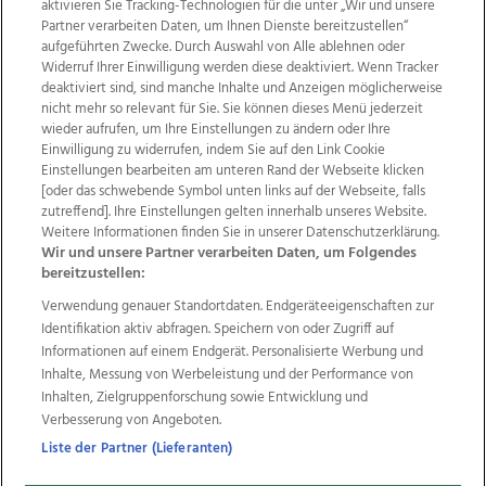
aktivieren Sie Tracking-Technologien für die unter „Wir und unsere
Partner verarbeiten Daten, um Ihnen Dienste bereitzustellen“
aufgeführten Zwecke. Durch Auswahl von Alle ablehnen oder
Widerruf Ihrer Einwilligung werden diese deaktiviert. Wenn Tracker
deaktiviert sind, sind manche Inhalte und Anzeigen möglicherweise
nicht mehr so relevant für Sie. Sie können dieses Menü jederzeit
wieder aufrufen, um Ihre Einstellungen zu ändern oder Ihre
Einwilligung zu widerrufen, indem Sie auf den Link Cookie
Einstellungen bearbeiten am unteren Rand der Webseite klicken
Wir über uns
Mediadaten
Kontakt
Jobs
[oder das schwebende Symbol unten links auf der Webseite, falls
Datenschutz
Impressum
AGB Anzeigekunden
zutreffend]. Ihre Einstellungen gelten innerhalb unseres Website.
AGB Website
Ehrenkodex
Politische Werbung
Weitere Informationen finden Sie in unserer Datenschutzerklärung.
Wir und unsere Partner verarbeiten Daten, um Folgendes
bereitzustellen:
Weitere Angebote des Medienhauses Wimmer
Verwendung genauer Standortdaten. Endgeräteeigenschaften zur
Identifikation aktiv abfragen. Speichern von oder Zugriff auf
TV1
di-mog-i.at
OÖNow
Ischler Woche
Informationen auf einem Endgerät. Personalisierte Werbung und
Life Radio
OÖNachrichten
OÖN Immobilien
Inhalte, Messung von Werbeleistung und der Performance von
OÖN Karriere
OÖN Reise
Promenaden Galerien
Inhalten, Zielgruppenforschung sowie Entwicklung und
Regionaljobs
wasistlos.at
wirtrauern.at
Verbesserung von Angeboten.
Liste der Partner (Lieferanten)