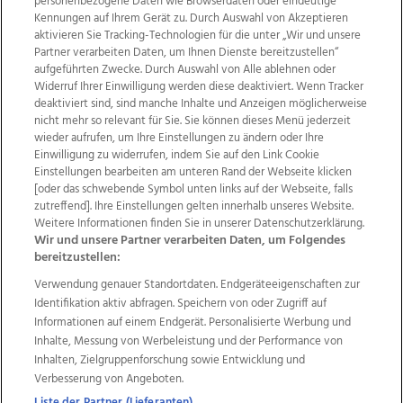
personenbezogene Daten wie Browserdaten oder eindeutige
Kennungen auf Ihrem Gerät zu. Durch Auswahl von Akzeptieren
aktivieren Sie Tracking-Technologien für die unter „Wir und unsere
Partner verarbeiten Daten, um Ihnen Dienste bereitzustellen“
aufgeführten Zwecke. Durch Auswahl von Alle ablehnen oder
Widerruf Ihrer Einwilligung werden diese deaktiviert. Wenn Tracker
deaktiviert sind, sind manche Inhalte und Anzeigen möglicherweise
nicht mehr so relevant für Sie. Sie können dieses Menü jederzeit
wieder aufrufen, um Ihre Einstellungen zu ändern oder Ihre
Einwilligung zu widerrufen, indem Sie auf den Link Cookie
Einstellungen bearbeiten am unteren Rand der Webseite klicken
Wir über uns
Mediadaten
Kontakt
Jobs
[oder das schwebende Symbol unten links auf der Webseite, falls
Datenschutz
Impressum
AGB Anzeigekunden
zutreffend]. Ihre Einstellungen gelten innerhalb unseres Website.
Weitere Informationen finden Sie in unserer Datenschutzerklärung.
AGB Website
Ehrenkodex
Politische Werbung
Wir und unsere Partner verarbeiten Daten, um Folgendes
bereitzustellen:
Verwendung genauer Standortdaten. Endgeräteeigenschaften zur
Weitere Angebote des Medienhauses Wimmer
Identifikation aktiv abfragen. Speichern von oder Zugriff auf
TV1
di-mog-i.at
OÖNow
Ischler Woche
Informationen auf einem Endgerät. Personalisierte Werbung und
Life Radio
OÖNachrichten
OÖN Immobilien
Inhalte, Messung von Werbeleistung und der Performance von
OÖN Karriere
OÖN Reise
Promenaden Galerien
Inhalten, Zielgruppenforschung sowie Entwicklung und
Regionaljobs
wasistlos.at
wirtrauern.at
Verbesserung von Angeboten.
Liste der Partner (Lieferanten)