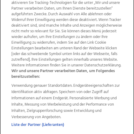
aktivieren Sie Tracking-Technologien für die unter „Wir und unsere
Partner verarbeiten Daten, um Ihnen Dienste bereitzustellen“
aufgeführten Zwecke. Durch Auswahl von Alle ablehnen oder
Widerruf Ihrer Einwilligung werden diese deaktiviert. Wenn Tracker
deaktiviert sind, sind manche Inhalte und Anzeigen möglicherweise
nicht mehr so relevant für Sie. Sie können dieses Menü jederzeit
wieder aufrufen, um Ihre Einstellungen zu ändern oder Ihre
Einwilligung zu widerrufen, indem Sie auf den Link Cookie
Einstellungen bearbeiten am unteren Rand der Webseite klicken
Wir über uns
Mediadaten
Kontakt
Jobs
[oder das schwebende Symbol unten links auf der Webseite, falls
Datenschutz
Impressum
AGB Anzeigekunden
zutreffend]. Ihre Einstellungen gelten innerhalb unseres Website.
AGB Website
Ehrenkodex
Politische Werbung
Weitere Informationen finden Sie in unserer Datenschutzerklärung.
Wir und unsere Partner verarbeiten Daten, um Folgendes
bereitzustellen:
Weitere Angebote des Medienhauses Wimmer
Verwendung genauer Standortdaten. Endgeräteeigenschaften zur
Identifikation aktiv abfragen. Speichern von oder Zugriff auf
TV1
di-mog-i.at
OÖNow
Ischler Woche
Informationen auf einem Endgerät. Personalisierte Werbung und
Life Radio
OÖNachrichten
OÖN Immobilien
Inhalte, Messung von Werbeleistung und der Performance von
OÖN Karriere
OÖN Reise
Promenaden Galerien
Inhalten, Zielgruppenforschung sowie Entwicklung und
Regionaljobs
wasistlos.at
wirtrauern.at
Verbesserung von Angeboten.
Liste der Partner (Lieferanten)