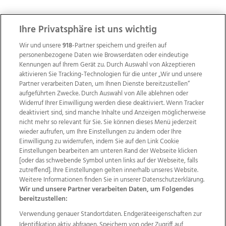
ZUR NACHRICHTENÜBERSICHT
Ihre Privatsphäre ist uns wichtig
Wir und unsere
918
-Partner speichern und greifen auf
personenbezogene Daten wie Browserdaten oder eindeutige
Kennungen auf Ihrem Gerät zu. Durch Auswahl von Akzeptieren
aktivieren Sie Tracking-Technologien für die unter „Wir und unsere
Partner verarbeiten Daten, um Ihnen Dienste bereitzustellen“
aufgeführten Zwecke. Durch Auswahl von Alle ablehnen oder
Widerruf Ihrer Einwilligung werden diese deaktiviert. Wenn Tracker
deaktiviert sind, sind manche Inhalte und Anzeigen möglicherweise
nicht mehr so relevant für Sie. Sie können dieses Menü jederzeit
wieder aufrufen, um Ihre Einstellungen zu ändern oder Ihre
Einwilligung zu widerrufen, indem Sie auf den Link Cookie
Einstellungen bearbeiten am unteren Rand der Webseite klicken
Wir über uns
Mediadaten
Kontakt
Jobs
[oder das schwebende Symbol unten links auf der Webseite, falls
Datenschutz
Impressum
AGB Anzeigekunden
zutreffend]. Ihre Einstellungen gelten innerhalb unseres Website.
Weitere Informationen finden Sie in unserer Datenschutzerklärung.
AGB Website
Ehrenkodex
Politische Werbung
Wir und unsere Partner verarbeiten Daten, um Folgendes
bereitzustellen:
Verwendung genauer Standortdaten. Endgeräteeigenschaften zur
Weitere Angebote des Medienhauses Wimmer
Identifikation aktiv abfragen. Speichern von oder Zugriff auf