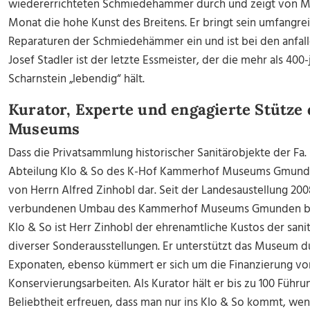
wiedererrichteten Schmiedehammer durch und zeigt von Ma
Monat die hohe Kunst des Breitens. Er bringt sein umfangr
Reparaturen der Schmiedehämmer ein und ist bei den anfalle
Josef Stadler ist der letzte Essmeister, der die mehr als 40
Scharnstein „lebendig“ hält.
Kurator, Experte und engagierte Stütz
Museums
Dass die Privatsammlung historischer Sanitärobjekte der Fa.
Abteilung Klo & So des K-Hof Kammerhof Museums Gmunden
von Herrn Alfred Zinhobl dar. Seit der Landesaustellung 2
verbundenen Umbau des Kammerhof Museums Gmunden bzw
Klo & So ist Herr Zinhobl der ehrenamtliche Kustos der sa
diverser Sonderausstellungen. Er unterstützt das Museum 
Exponaten, ebenso kümmert er sich um die Finanzierung vo
Konservierungsarbeiten. Als Kurator hält er bis zu 100 Führu
Beliebtheit erfreuen, dass man nur ins Klo & So kommt, wen