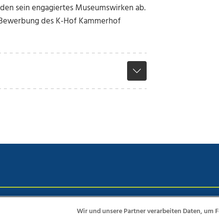
unden sein engagiertes Museumswirken ab.
ur Bewerbung des K-Hof Kammerhof
chutz
Impressum
AGB Anzeigekunden
AGB Website
Eh
Wir und unsere Partner verarbeiten Daten, um F