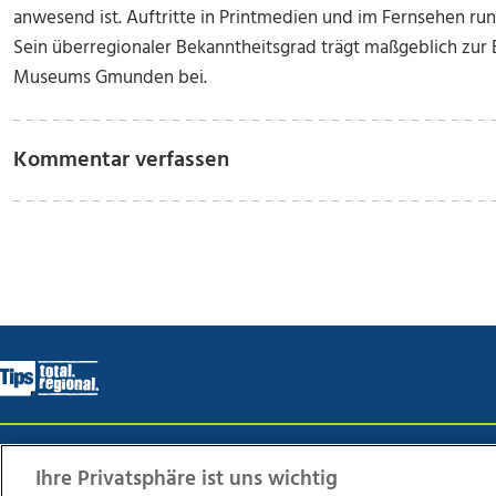
anwesend ist. Auftritte in Printmedien und im Fernsehen r
Sein überregionaler Bekanntheitsgrad trägt maßgeblich z
Museums Gmunden bei.
Kommentar verfassen
Wir über uns
Mediadaten
Kontakt
Jobs
Datens
Ihre Privatsphäre ist uns wichtig