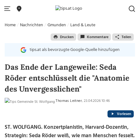
Home
Nachrichten
Gmunden
Land & Leute
Drucken
Kommentare
Teilen
tips.at als bevorzugte Google-Quelle hinzufügen
Das Ende der Langeweile: Seda
Röder entschlüsselt die "Anatomie
des Unvergesslichen"
Thomas Leitner
, 23.04.2026 10:46
Vorlesen
ST. WOLFGANG. Konzertpianistin, Harvard-Dozentin,
Strategin: Seda Röder weiß, wie man Menschen fesselt.