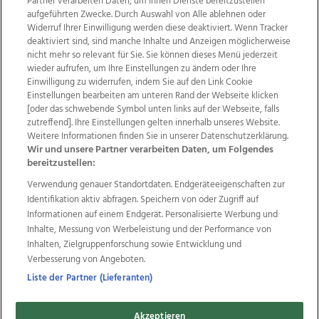
Partner verarbeiten Daten, um Ihnen Dienste bereitzustellen“
aufgeführten Zwecke. Durch Auswahl von Alle ablehnen oder
Widerruf Ihrer Einwilligung werden diese deaktiviert. Wenn Tracker
deaktiviert sind, sind manche Inhalte und Anzeigen möglicherweise
nicht mehr so relevant für Sie. Sie können dieses Menü jederzeit
wieder aufrufen, um Ihre Einstellungen zu ändern oder Ihre
Einwilligung zu widerrufen, indem Sie auf den Link Cookie
Einstellungen bearbeiten am unteren Rand der Webseite klicken
Wir über uns
Mediadaten
Kontakt
Jobs
[oder das schwebende Symbol unten links auf der Webseite, falls
zutreffend]. Ihre Einstellungen gelten innerhalb unseres Website.
Datenschutz
Impressum
AGB Anzeigekunden
Weitere Informationen finden Sie in unserer Datenschutzerklärung.
AGB Website
Ehrenkodex
Politische Werbung
Wir und unsere Partner verarbeiten Daten, um Folgendes
bereitzustellen:
Verwendung genauer Standortdaten. Endgeräteeigenschaften zur
Weitere Angebote des Medienhauses Wimmer
Identifikation aktiv abfragen. Speichern von oder Zugriff auf
TV1
di-mog-i.at
OÖNow
Ischler Woche
Informationen auf einem Endgerät. Personalisierte Werbung und
Life Radio
OÖNachrichten
OÖN Immobilien
Inhalte, Messung von Werbeleistung und der Performance von
OÖN Karriere
OÖN Reise
Promenaden Galerien
Inhalten, Zielgruppenforschung sowie Entwicklung und
Regionaljobs
wasistlos.at
wirtrauern.at
Verbesserung von Angeboten.
Liste der Partner (Lieferanten)
Akzeptieren