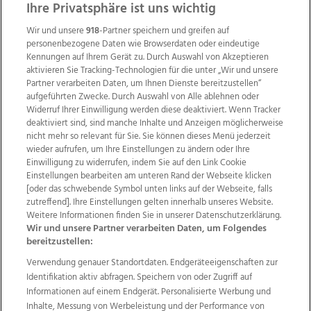
ZUR NACHRICHTENÜBERSICHT
Ihre Privatsphäre ist uns wichtig
Wir und unsere
918
-Partner speichern und greifen auf
personenbezogene Daten wie Browserdaten oder eindeutige
Kennungen auf Ihrem Gerät zu. Durch Auswahl von Akzeptieren
aktivieren Sie Tracking-Technologien für die unter „Wir und unsere
Partner verarbeiten Daten, um Ihnen Dienste bereitzustellen“
aufgeführten Zwecke. Durch Auswahl von Alle ablehnen oder
Widerruf Ihrer Einwilligung werden diese deaktiviert. Wenn Tracker
deaktiviert sind, sind manche Inhalte und Anzeigen möglicherweise
nicht mehr so relevant für Sie. Sie können dieses Menü jederzeit
wieder aufrufen, um Ihre Einstellungen zu ändern oder Ihre
Einwilligung zu widerrufen, indem Sie auf den Link Cookie
Einstellungen bearbeiten am unteren Rand der Webseite klicken
Wir über uns
Mediadaten
Kontakt
Jobs
[oder das schwebende Symbol unten links auf der Webseite, falls
Datenschutz
Impressum
AGB Anzeigekunden
zutreffend]. Ihre Einstellungen gelten innerhalb unseres Website.
AGB Website
Ehrenkodex
Politische Werbung
Weitere Informationen finden Sie in unserer Datenschutzerklärung.
Wir und unsere Partner verarbeiten Daten, um Folgendes
bereitzustellen:
Verwendung genauer Standortdaten. Endgeräteeigenschaften zur
Weitere Angebote des Medienhauses Wimmer
Identifikation aktiv abfragen. Speichern von oder Zugriff auf
TV1
di-mog-i.at
OÖNow
Ischler Woche
Informationen auf einem Endgerät. Personalisierte Werbung und
Life Radio
OÖNachrichten
OÖN Immobilien
Inhalte, Messung von Werbeleistung und der Performance von