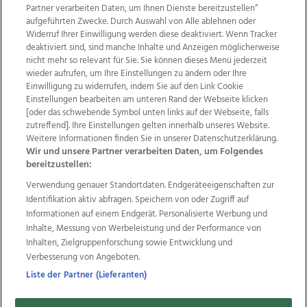
Partner verarbeiten Daten, um Ihnen Dienste bereitzustellen“
aufgeführten Zwecke. Durch Auswahl von Alle ablehnen oder
Widerruf Ihrer Einwilligung werden diese deaktiviert. Wenn Tracker
deaktiviert sind, sind manche Inhalte und Anzeigen möglicherweise
nicht mehr so relevant für Sie. Sie können dieses Menü jederzeit
wieder aufrufen, um Ihre Einstellungen zu ändern oder Ihre
Einwilligung zu widerrufen, indem Sie auf den Link Cookie
Einstellungen bearbeiten am unteren Rand der Webseite klicken
Wir über uns
Mediadaten
Kontakt
Jobs
[oder das schwebende Symbol unten links auf der Webseite, falls
Datenschutz
Impressum
AGB Anzeigekunden
zutreffend]. Ihre Einstellungen gelten innerhalb unseres Website.
Weitere Informationen finden Sie in unserer Datenschutzerklärung.
AGB Website
Ehrenkodex
Politische Werbung
Wir und unsere Partner verarbeiten Daten, um Folgendes
bereitzustellen:
Verwendung genauer Standortdaten. Endgeräteeigenschaften zur
Weitere Angebote des Medienhauses Wimmer
Identifikation aktiv abfragen. Speichern von oder Zugriff auf
TV1
di-mog-i.at
OÖNow
Ischler Woche
Informationen auf einem Endgerät. Personalisierte Werbung und
Life Radio
OÖNachrichten
OÖN Immobilien
Inhalte, Messung von Werbeleistung und der Performance von
OÖN Karriere
OÖN Reise
Promenaden Galerien
Inhalten, Zielgruppenforschung sowie Entwicklung und
Regionaljobs
wasistlos.at
wirtrauern.at
Verbesserung von Angeboten.
Liste der Partner (Lieferanten)