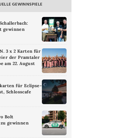
UELLE GEWINNSPIELE
Schallerbach:
t gewinnen
 3 x 2 Karten für
eier der Pramtaler
e am 22. August
ikarten für Eclipse-
st, Schlosscafe
ro Bolt
 zu gewinnen