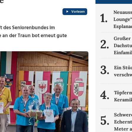
e
Vorlesen
Neuauss
1.
Lounge“
Esplana
ft des Seniorenbundes im
e an der Traun bot erneut gute
Großer 
2.
Dachstu
Einfami
3.
Ein Stü
verschw
4.
Töpferm
Kerami
Schwere
5.
Echernt
Meter 