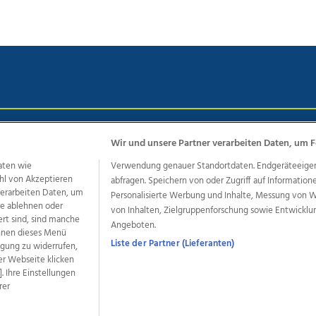
chutz
Impressum
AGB Anzeigekunden
AGB Website
Eh
Wir und unsere Partner verarbeiten Daten, um F
aten wie
Verwendung genauer Standortdaten. Endgeräteeigensc
hl von Akzeptieren
abfragen. Speichern von oder Zugriff auf Information
ere Angebote des Medienhauses Wimmer
 verarbeiten Daten, um
Personalisierte Werbung und Inhalte, Messung von 
le ablehnen oder
von Inhalten, Zielgruppenforschung sowie Entwickl
dio
OÖNachrichten
OÖN Immobilien
OÖN Karriere
OÖN 
ert sind, sind manche
Angeboten.
ionaljobs
wasistlos.at
wirtrauern.at
önnen dieses Menü
Liste der Partner (Lieferanten)
ligung zu widerrufen,
er Webseite klicken
. Ihre Einstellungen
rer
developed by
11x11.net