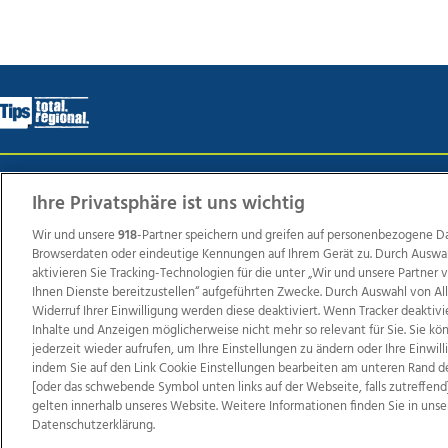
Wir über uns
Mediadaten
Kontakt
Jobs
Datens
Ihre Privatsphäre ist uns wichtig
Wir und unsere
918
-Partner speichern und greifen auf personenbezogene D
Browserdaten oder eindeutige Kennungen auf Ihrem Gerät zu. Durch Auswa
Weit
aktivieren Sie Tracking-Technologien für die unter „Wir und unsere Partner
Ihnen Dienste bereitzustellen“ aufgeführten Zwecke. Durch Auswahl von Al
TV1
di-mog-i.at
OÖNow
Ischler Woche
Life Ra
Widerruf Ihrer Einwilligung werden diese deaktiviert. Wenn Tracker deaktivi
Reg
Inhalte und Anzeigen möglicherweise nicht mehr so relevant für Sie. Sie k
jederzeit wieder aufrufen, um Ihre Einstellungen zu ändern oder Ihre Einwil
indem Sie auf den Link Cookie Einstellungen bearbeiten am unteren Rand d
[oder das schwebende Symbol unten links auf der Webseite, falls zutreffend]
gelten innerhalb unseres Website. Weitere Informationen finden Sie in unse
Copyrights © 2026 Tips Zeitungs GmbH & Co KG
Datenschutzerklärung.