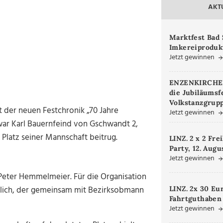
AKT
Marktfest Bad 
Imkereiproduk
Jetzt gewinnen
ENZENKIRCHEN.
die Jubiläumsf
Volkstanzgrupp
t der neuen Festchronik „70 Jahre
Jetzt gewinnen
ar Karl Bauernfeind von Gschwandt 2,
Platz seiner Mannschaft beitrug.
LINZ. 2 x 2 Fre
Party, 12. Augu
Jetzt gewinnen
Peter Hemmelmeier. Für die Organisation
tlich, der gemeinsam mit Bezirksobmann
LINZ. 2x 30 Eu
Fahrtguthaben
Jetzt gewinnen