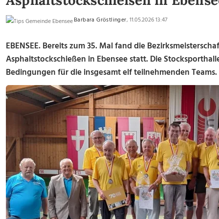
Asphaltstockschießen in Ebense
Barbara Gröstlinger
, 11.05.2026 13:47
EBENSEE. Bereits zum 35. Mal fand die Bezirksmeisterscha
Asphaltstockschießen in Ebensee statt. Die Stocksporthall
Bedingungen für die insgesamt elf teilnehmenden Teams.