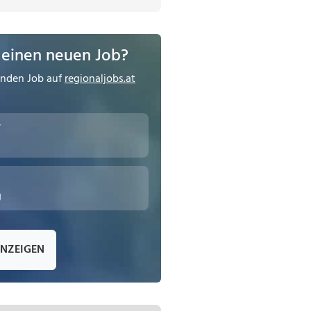
 einen neuen Job?
enden Job auf
regionaljobs.at
r
g
ANZEIGEN