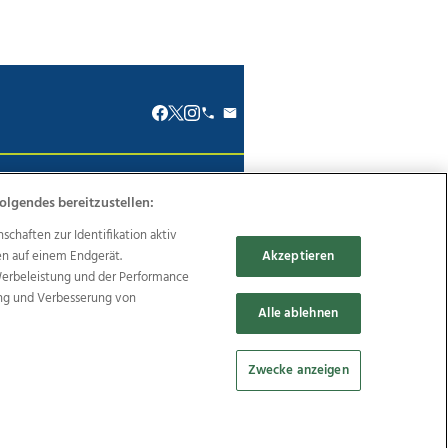
renkodex
Politische Werbung
olgendes bereitzustellen:
haften zur Identifikation aktiv
en auf einem Endgerät.
Akzeptieren
Werbeleistung und der Performance
ung und Verbesserung von
Reise
Promenaden Galerien
Alle ablehnen
Zwecke anzeigen
Cookie Einstellungen bearbeiten