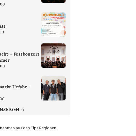
:00
att
:00
cht – Festkonzert
mmer
:00
arkt Urfahr -
:00
ANZEIGEN