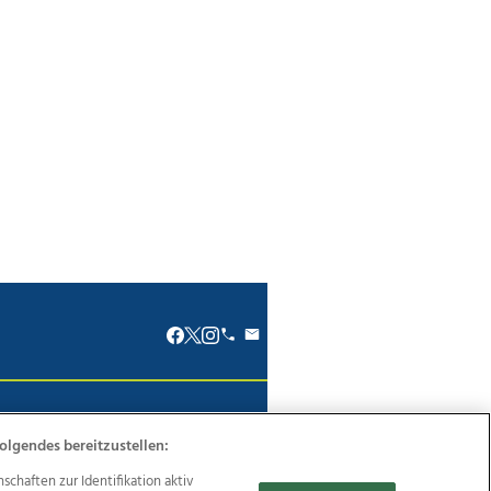
renkodex
Politische Werbung
olgendes bereitzustellen:
haften zur Identifikation aktiv