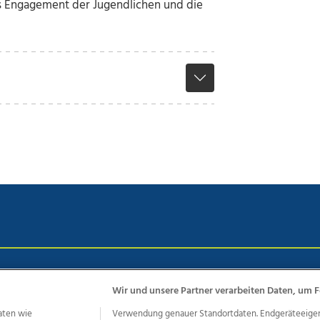
s Engagement der Jugendlichen und die
chutz
Impressum
AGB Anzeigekunden
AGB Website
Eh
Wir und unsere Partner verarbeiten Daten, um F
aten wie
Verwendung genauer Standortdaten. Endgeräteeigensc