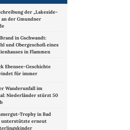
chreibung der „Lakeside-
 an der Gmundner
de
Brand in Gschwandt:
hl und Obergeschoß eines
lienhauses in Flammen
ck Ebensee-Geschichte
indet für immer
r Wanderunfall im
al: Niederländer stürzt 50
ab
mmergut-Trophy in Bad
 unterstützte erneut
erlingskinder