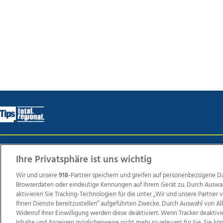
Wir über uns
Mediadaten
Kontakt
Jobs
Datens
Ihre Privatsphäre ist uns wichtig
Wir und unsere
918
-Partner speichern und greifen auf personenbezogene D
Browserdaten oder eindeutige Kennungen auf Ihrem Gerät zu. Durch Auswa
Weit
aktivieren Sie Tracking-Technologien für die unter „Wir und unsere Partner
Ihnen Dienste bereitzustellen“ aufgeführten Zwecke. Durch Auswahl von Al
TV1
di-mog-i.at
OÖNow
Ischler Woche
Life Ra
Widerruf Ihrer Einwilligung werden diese deaktiviert. Wenn Tracker deaktivi
Reg
Inhalte und Anzeigen möglicherweise nicht mehr so relevant für Sie. Sie k