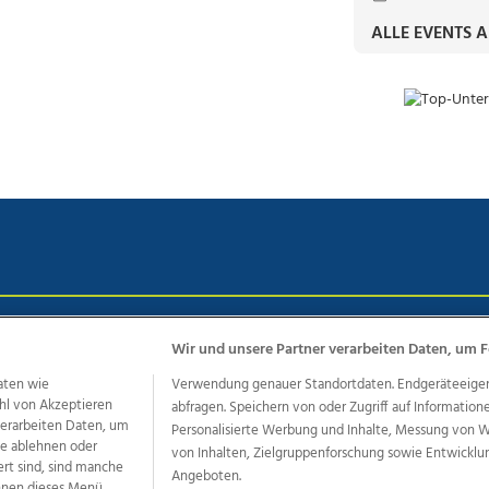
ALLE EVENTS 
chutz
Impressum
AGB Anzeigekunden
AGB Website
Eh
Wir und unsere Partner verarbeiten Daten, um F
aten wie
Verwendung genauer Standortdaten. Endgeräteeigensc
hl von Akzeptieren
abfragen. Speichern von oder Zugriff auf Information
ere Angebote des Medienhauses Wimmer
 verarbeiten Daten, um
Personalisierte Werbung und Inhalte, Messung von 
le ablehnen oder
von Inhalten, Zielgruppenforschung sowie Entwickl
dio
OÖNachrichten
OÖN Immobilien
OÖN Karriere
OÖN 
ert sind, sind manche
Angeboten.
ionaljobs
wasistlos.at
wirtrauern.at
önnen dieses Menü