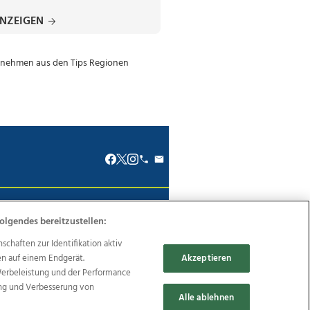
ANZEIGEN
renkodex
Politische Werbung
olgendes bereitzustellen:
haften zur Identifikation aktiv
en auf einem Endgerät.
Akzeptieren
Werbeleistung und der Performance
ung und Verbesserung von
Reise
Promenaden Galerien
Alle ablehnen