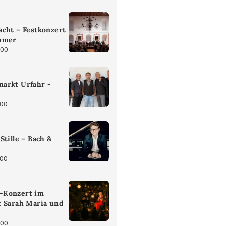
cht – Festkonzert
mmer
:00
arkt Urfahr -
:00
Stille – Bach &
:00
-Konzert im
t Sarah Maria und
:00