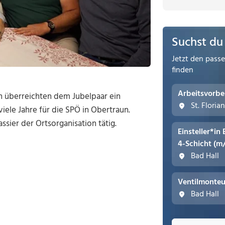
Suchst du
Jetzt den pass
finden
Arbeitsvorbe
n überreichten dem Jubelpaar ein
St. Floria
iele Jahre für die SPÖ in Obertraun.
sier der Ortsorganisation tätig.
Einsteller*in
4-Schicht (m
Bad Hall
Ventilmonteu
Bad Hall