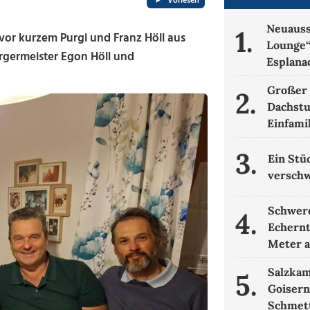
Vorlesen
Neuauss
1.
or kurzem Purgi und Franz Höll aus
Lounge“
rgermeister Egon Höll und
Esplana
Großer 
2.
Dachstu
Einfami
3.
Ein Stü
verschw
Schwere
4.
Echernt
Meter 
Salzka
5.
Goisern
Schmett