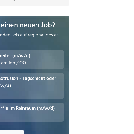
 einen neuen Job?
enden Job auf
regionaljobs.at
reiter (m/w/d)
n am Inn / OÖ
 Extrusion - Tagschicht oder
/w/d)
r*in im Reinraum (m/w/d)