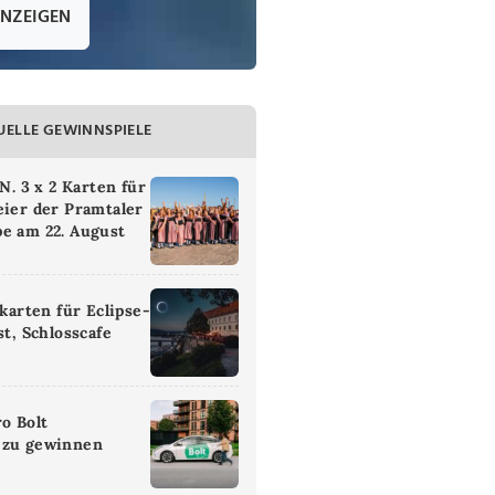
ANZEIGEN
UELLE GEWINNSPIELE
 3 x 2 Karten für
eier der Pramtaler
e am 22. August
ikarten für Eclipse-
st, Schlosscafe
ro Bolt
 zu gewinnen