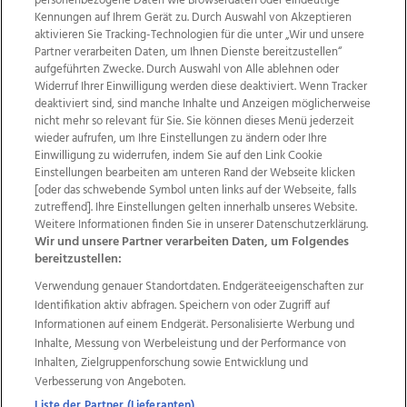
personenbezogene Daten wie Browserdaten oder eindeutige
Kennungen auf Ihrem Gerät zu. Durch Auswahl von Akzeptieren
aktivieren Sie Tracking-Technologien für die unter „Wir und unsere
Partner verarbeiten Daten, um Ihnen Dienste bereitzustellen“
aufgeführten Zwecke. Durch Auswahl von Alle ablehnen oder
Widerruf Ihrer Einwilligung werden diese deaktiviert. Wenn Tracker
deaktiviert sind, sind manche Inhalte und Anzeigen möglicherweise
nicht mehr so relevant für Sie. Sie können dieses Menü jederzeit
wieder aufrufen, um Ihre Einstellungen zu ändern oder Ihre
Einwilligung zu widerrufen, indem Sie auf den Link Cookie
Einstellungen bearbeiten am unteren Rand der Webseite klicken
Wir über uns
Mediadaten
Kontakt
Jobs
[oder das schwebende Symbol unten links auf der Webseite, falls
Datenschutz
Impressum
AGB Anzeigekunden
zutreffend]. Ihre Einstellungen gelten innerhalb unseres Website.
AGB Website
Ehrenkodex
Politische Werbung
Weitere Informationen finden Sie in unserer Datenschutzerklärung.
Wir und unsere Partner verarbeiten Daten, um Folgendes
bereitzustellen:
Weitere Angebote des Medienhauses Wimmer
Verwendung genauer Standortdaten. Endgeräteeigenschaften zur
Identifikation aktiv abfragen. Speichern von oder Zugriff auf
TV1
di-mog-i.at
OÖNow
Ischler Woche
Informationen auf einem Endgerät. Personalisierte Werbung und
Life Radio
OÖNachrichten
OÖN Immobilien
Inhalte, Messung von Werbeleistung und der Performance von
OÖN Karriere
OÖN Reise
Promenaden Galerien
Inhalten, Zielgruppenforschung sowie Entwicklung und
Regionaljobs
wasistlos.at
wirtrauern.at
Verbesserung von Angeboten.
Liste der Partner (Lieferanten)