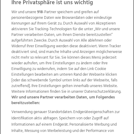
ZUR NACHRICHTENÜBERSICHT
Ihre Privatsphäre ist uns wichtig
Wir und unsere
918
-Partner speichern und greifen auf
personenbezogene Daten wie Browserdaten oder eindeutige
Kennungen auf Ihrem Gerät zu. Durch Auswahl von Akzeptieren
aktivieren Sie Tracking-Technologien für die unter „Wir und unsere
Partner verarbeiten Daten, um Ihnen Dienste bereitzustellen“
aufgeführten Zwecke. Durch Auswahl von Alle ablehnen oder
Widerruf Ihrer Einwilligung werden diese deaktiviert. Wenn Tracker
deaktiviert sind, sind manche Inhalte und Anzeigen möglicherweise
nicht mehr so relevant für Sie. Sie können dieses Menü jederzeit
wieder aufrufen, um Ihre Einstellungen zu ändern oder Ihre
Einwilligung zu widerrufen, indem Sie auf den Link Cookie
Einstellungen bearbeiten am unteren Rand der Webseite klicken
Wir über uns
Mediadaten
Kontakt
Jobs
[oder das schwebende Symbol unten links auf der Webseite, falls
Datenschutz
Impressum
AGB Anzeigekunden
zutreffend]. Ihre Einstellungen gelten innerhalb unseres Website.
Weitere Informationen finden Sie in unserer Datenschutzerklärung.
AGB Website
Ehrenkodex
Politische Werbung
Wir und unsere Partner verarbeiten Daten, um Folgendes
bereitzustellen:
Verwendung genauer Standortdaten. Endgeräteeigenschaften zur
Weitere Angebote des Medienhauses Wimmer
Identifikation aktiv abfragen. Speichern von oder Zugriff auf
TV1
di-mog-i.at
OÖNow
Ischler Woche
Informationen auf einem Endgerät. Personalisierte Werbung und
Life Radio
OÖNachrichten
OÖN Immobilien
Inhalte, Messung von Werbeleistung und der Performance von