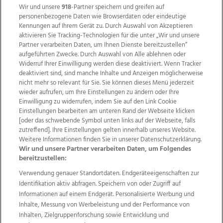
Wir und unsere
918
-Partner speichern und greifen auf
personenbezogene Daten wie Browserdaten oder eindeutige
Kennungen auf Ihrem Gerät zu. Durch Auswahl von Akzeptieren
aktivieren Sie Tracking-Technologien für die unter „Wir und unsere
Partner verarbeiten Daten, um Ihnen Dienste bereitzustellen“
aufgeführten Zwecke. Durch Auswahl von Alle ablehnen oder
Widerruf Ihrer Einwilligung werden diese deaktiviert. Wenn Tracker
deaktiviert sind, sind manche Inhalte und Anzeigen möglicherweise
nicht mehr so relevant für Sie. Sie können dieses Menü jederzeit
wieder aufrufen, um Ihre Einstellungen zu ändern oder Ihre
Einwilligung zu widerrufen, indem Sie auf den Link Cookie
Einstellungen bearbeiten am unteren Rand der Webseite klicken
Wir über uns
Mediadaten
Kontakt
Jobs
[oder das schwebende Symbol unten links auf der Webseite, falls
Datenschutz
Impressum
AGB Anzeigekunden
zutreffend]. Ihre Einstellungen gelten innerhalb unseres Website.
AGB Website
Ehrenkodex
Politische Werbung
Weitere Informationen finden Sie in unserer Datenschutzerklärung.
Wir und unsere Partner verarbeiten Daten, um Folgendes
bereitzustellen:
Weitere Angebote des Medienhauses Wimmer
Verwendung genauer Standortdaten. Endgeräteeigenschaften zur
Identifikation aktiv abfragen. Speichern von oder Zugriff auf
TV1
di-mog-i.at
OÖNow
Ischler Woche
Informationen auf einem Endgerät. Personalisierte Werbung und
Life Radio
OÖNachrichten
OÖN Immobilien
Inhalte, Messung von Werbeleistung und der Performance von
OÖN Karriere
OÖN Reise
Promenaden Galerien
Inhalten, Zielgruppenforschung sowie Entwicklung und
Regionaljobs
wasistlos.at
wirtrauern.at