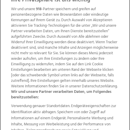
Ihre Privatsphäre ist uns wichtig
Wir und unsere
918
-Partner speichern und greifen auf
personenbezogene Daten wie Browserdaten oder eindeutige
Kennungen auf Ihrem Gerät zu. Durch Auswahl von Akzeptieren
aktivieren Sie Tracking-Technologien für die unter „Wir und unsere
Partner verarbeiten Daten, um Ihnen Dienste bereitzustellen“
aufgeführten Zwecke. Durch Auswahl von Alle ablehnen oder
Widerruf Ihrer Einwilligung werden diese deaktiviert. Wenn Tracker
deaktiviert sind, sind manche Inhalte und Anzeigen möglicherweise
nicht mehr so relevant für Sie. Sie können dieses Menü jederzeit
wieder aufrufen, um Ihre Einstellungen zu ändern oder Ihre
Einwilligung zu widerrufen, indem Sie auf den Link Cookie
Einstellungen bearbeiten am unteren Rand der Webseite klicken
Wir über uns
Mediadaten
Kontakt
Jobs
[oder das schwebende Symbol unten links auf der Webseite, falls
Datenschutz
Impressum
AGB Anzeigekunden
zutreffend]. Ihre Einstellungen gelten innerhalb unseres Website.
AGB Website
Ehrenkodex
Politische Werbung
Weitere Informationen finden Sie in unserer Datenschutzerklärung.
Wir und unsere Partner verarbeiten Daten, um Folgendes
bereitzustellen:
Weitere Angebote des Medienhauses Wimmer
Verwendung genauer Standortdaten. Endgeräteeigenschaften zur
Identifikation aktiv abfragen. Speichern von oder Zugriff auf
TV1
di-mog-i.at
OÖNow
Ischler Woche
Informationen auf einem Endgerät. Personalisierte Werbung und
Life Radio
OÖNachrichten
OÖN Immobilien
Inhalte, Messung von Werbeleistung und der Performance von
OÖN Karriere
OÖN Reise
Promenaden Galerien