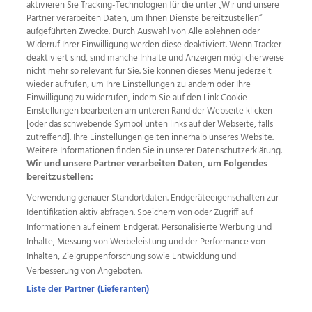
aktivieren Sie Tracking-Technologien für die unter „Wir und unsere
Partner verarbeiten Daten, um Ihnen Dienste bereitzustellen“
aufgeführten Zwecke. Durch Auswahl von Alle ablehnen oder
Widerruf Ihrer Einwilligung werden diese deaktiviert. Wenn Tracker
deaktiviert sind, sind manche Inhalte und Anzeigen möglicherweise
nicht mehr so relevant für Sie. Sie können dieses Menü jederzeit
wieder aufrufen, um Ihre Einstellungen zu ändern oder Ihre
Einwilligung zu widerrufen, indem Sie auf den Link Cookie
Einstellungen bearbeiten am unteren Rand der Webseite klicken
Wir über uns
Mediadaten
Kontakt
Jobs
[oder das schwebende Symbol unten links auf der Webseite, falls
Datenschutz
Impressum
AGB Anzeigekunden
zutreffend]. Ihre Einstellungen gelten innerhalb unseres Website.
AGB Website
Ehrenkodex
Politische Werbung
Weitere Informationen finden Sie in unserer Datenschutzerklärung.
Wir und unsere Partner verarbeiten Daten, um Folgendes
bereitzustellen:
Weitere Angebote des Medienhauses Wimmer
Verwendung genauer Standortdaten. Endgeräteeigenschaften zur
Identifikation aktiv abfragen. Speichern von oder Zugriff auf
TV1
di-mog-i.at
OÖNow
Ischler Woche
Informationen auf einem Endgerät. Personalisierte Werbung und
Life Radio
OÖNachrichten
OÖN Immobilien
Inhalte, Messung von Werbeleistung und der Performance von
OÖN Karriere
OÖN Reise
Promenaden Galerien
Inhalten, Zielgruppenforschung sowie Entwicklung und
Regionaljobs
wasistlos.at
wirtrauern.at
Verbesserung von Angeboten.
Liste der Partner (Lieferanten)