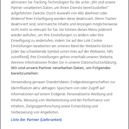
aktivieren Sie Tracking-Technologien für die unter „Wir und unsere
Partner verarbeiten Daten, um Ihnen Dienste bereitzustellen“
aufgeführten Zwecke. Durch Auswahl von Alle ablehnen oder
Widerruf Ihrer Einwilligung werden diese deaktiviert. Wenn Tracker
deaktiviert sind, sind manche Inhalte und Anzeigen möglicherweise
nicht mehr so relevant für Sie. Sie können dieses Menü jederzeit
wieder aufrufen, um Ihre Einstellungen zu ändern oder Ihre
Einwilligung zu widerrufen, indem Sie auf den Link Cookie
Einstellungen bearbeiten am unteren Rand der Webseite klicken
Wir über uns
Mediadaten
Kontakt
Jobs
[oder das schwebende Symbol unten links auf der Webseite, falls
Datenschutz
Impressum
AGB Anzeigekunden
zutreffend]. Ihre Einstellungen gelten innerhalb unseres Website.
Weitere Informationen finden Sie in unserer Datenschutzerklärung.
AGB Website
Ehrenkodex
Politische Werbung
Wir und unsere Partner verarbeiten Daten, um Folgendes
bereitzustellen:
Verwendung genauer Standortdaten. Endgeräteeigenschaften zur
Weitere Angebote des Medienhauses Wimmer
Identifikation aktiv abfragen. Speichern von oder Zugriff auf
TV1
di-mog-i.at
OÖNow
Ischler Woche
Informationen auf einem Endgerät. Personalisierte Werbung und
Life Radio
OÖNachrichten
OÖN Immobilien
Inhalte, Messung von Werbeleistung und der Performance von
OÖN Karriere
OÖN Reise
Promenaden Galerien
Inhalten, Zielgruppenforschung sowie Entwicklung und
Regionaljobs
wasistlos.at
wirtrauern.at
Verbesserung von Angeboten.
Liste der Partner (Lieferanten)