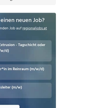
 einen neuen Job?
enden Job auf
regionaljobs.at
 Extrusion - Tagschicht oder
/w/d)
r*in im Reinraum (m/w/d)
leiter (m/w)