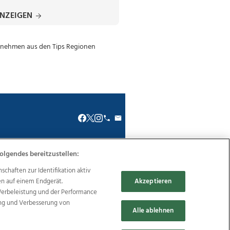
ANZEIGEN
olgendes bereitzustellen:
renkodex
Politische Werbung
haften zur Identifikation aktiv
en auf einem Endgerät.
Akzeptieren
Werbeleistung und der Performance
ung und Verbesserung von
Alle ablehnen
Reise
Promenaden Galerien