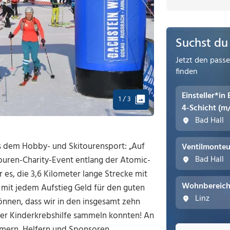
Suchst du
Jetzt den pass
finden
Einsteller*in
1 / 3
4-Schicht (m
Bad Hall
s dem Hobby- und Skitourensport: „Auf
Ventilmonteu
Bad Hall
kitouren-Charity-Event entlang der Atomic-
es, die 3,6 Kilometer lange Strecke mit
Wohnbereichs
mit jedem Aufstieg Geld für den guten
Linz
önnen, dass wir in den insgesamt zehn
ger Kinderkrebshilfe sammeln konnten! An
ehmern, Helfern und Sponsoren