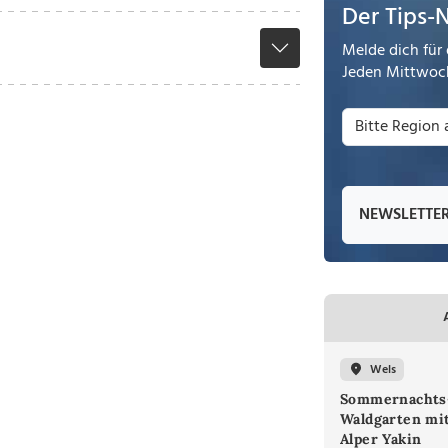
Der Tips-
Melde dich für 
Jeden Mittwoch
NEWSLETTE
Wels
Sommernachts
Waldgarten mi
Alper Yakin