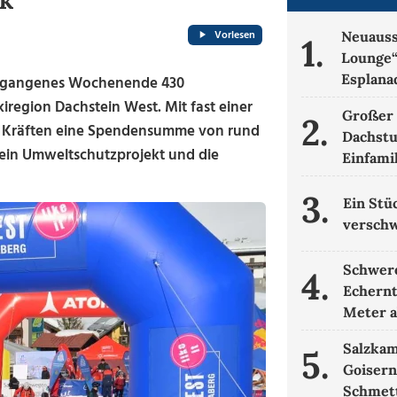
k
Vorlesen
Neuauss
1.
Lounge“
Esplana
ergangenes Wochenende 430
iregion Dachstein West. Mit fast einer
Großer 
2.
 Kräften eine Spendensumme von rund
Dachstu
r ein Umweltschutzprojekt und die
Einfami
3.
Ein Stü
verschw
Schwere
4.
Echernt
Meter 
Salzka
5.
Goisern
Schmett