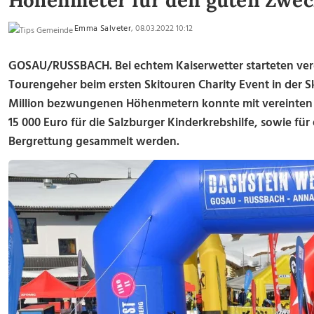
Höhenmeter für den guten Zwec
Emma Salveter
, 08.03.2022 10:12
GOSAU/RUSSBACH. Bei echtem Kaiserwetter starteten v
Tourengeher beim ersten Skitouren Charity Event in der Sk
Million bezwungenen Höhenmetern konnte mit vereinten
15 000 Euro für die Salzburger Kinderkrebshilfe, sowie fü
Bergrettung gesammelt werden.