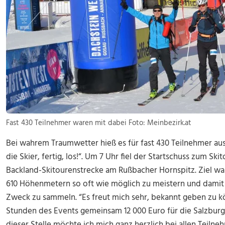
Fast 430 Teilnehmer waren mit dabei Foto: Meinbezirk.at
Bei wahrem Traumwetter hieß es für fast 430 Teilnehmer au
die Skier, fertig, los!“. Um 7 Uhr fiel der Startschuss zum S
Backland-Skitourenstrecke am Rußbacher Hornspitz. Ziel war 
610 Höhenmetern so oft wie möglich zu meistern und damit 
Zweck zu sammeln. “Es freut mich sehr, bekannt geben zu k
Stunden des Events gemeinsam 12 000 Euro für die Salzbur
dieser Stelle möchte ich mich ganz herzlich bei allen Teiln