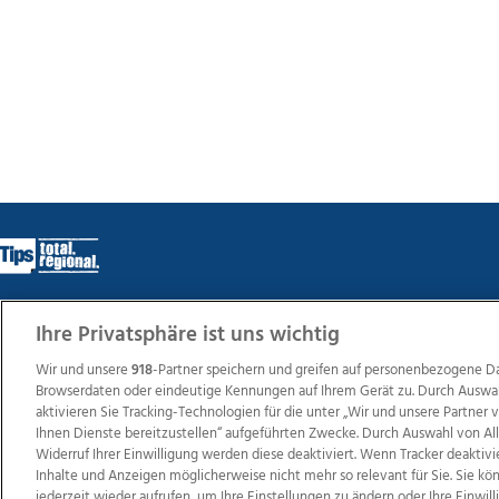
Ihre Privatsphäre ist uns wichtig
Wir über uns
Mediadaten
Kontakt
Jobs
Datens
Wir und unsere
918
-Partner speichern und greifen auf personenbezogene D
Browserdaten oder eindeutige Kennungen auf Ihrem Gerät zu. Durch Auswa
aktivieren Sie Tracking-Technologien für die unter „Wir und unsere Partner
Ihnen Dienste bereitzustellen“ aufgeführten Zwecke. Durch Auswahl von Al
Weit
Widerruf Ihrer Einwilligung werden diese deaktiviert. Wenn Tracker deaktivi
TV1
di-mog-i.at
OÖNow
Ischler Woche
Life Ra
Inhalte und Anzeigen möglicherweise nicht mehr so relevant für Sie. Sie k
Reg
jederzeit wieder aufrufen, um Ihre Einstellungen zu ändern oder Ihre Einwil