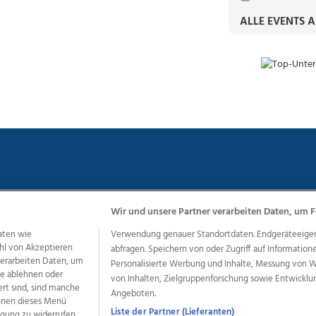
ALLE EVENTS 
Wir und unsere Partner verarbeiten Daten, um F
chutz
Impressum
AGB Anzeigekunden
AGB Website
Eh
aten wie
Verwendung genauer Standortdaten. Endgeräteeigensc
hl von Akzeptieren
abfragen. Speichern von oder Zugriff auf Information
 verarbeiten Daten, um
Personalisierte Werbung und Inhalte, Messung von 
le ablehnen oder
ere Angebote des Medienhauses Wimmer
von Inhalten, Zielgruppenforschung sowie Entwickl
ert sind, sind manche
Angeboten.
dio
OÖNachrichten
OÖN Immobilien
OÖN Karriere
OÖN 
önnen dieses Menü
ionaljobs
wasistlos.at
wirtrauern.at
Liste der Partner (Lieferanten)
ligung zu widerrufen,