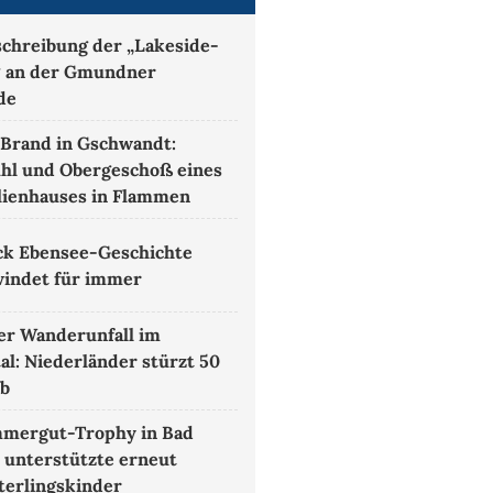
chreibung der „Lakeside-
 an der Gmundner
de
Brand in Gschwandt:
hl und Obergeschoß eines
lienhauses in Flammen
ck Ebensee-Geschichte
indet für immer
r Wanderunfall im
al: Niederländer stürzt 50
ab
mmergut-Trophy in Bad
 unterstützte erneut
erlingskinder