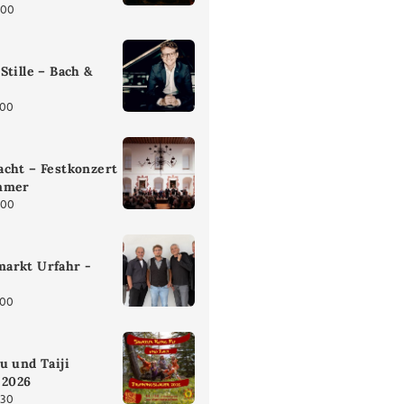
:00
Stille – Bach &
:00
cht – Festkonzert
mmer
:00
arkt Urfahr -
:00
u und Taiji
 2026
:30