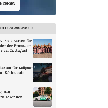
ANZEIGEN
UELLE GEWINNSPIELE
 3 x 2 Karten für
eier der Pramtaler
e am 22. August
ikarten für Eclipse-
st, Schlosscafe
ro Bolt
 zu gewinnen