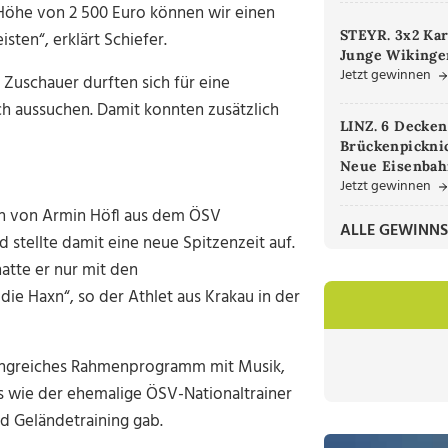
Höhe von 2 500 Euro können wir einen
STEYR. 3x2 Kar
sten“, erklärt Schiefer.
Junge Wikinger
Jetzt gewinnen
Zuschauer durften sich für eine
ch aussuchen. Damit konnten zusätzlich
LINZ. 6 Decken
Brückenpicknic
Neue Eisenbah
Jetzt gewinnen
ch von Armin Höfl aus dem ÖSV
ALLE GEWINNS
d stellte damit eine neue Spitzenzeit auf.
atte er nur mit den
ie Haxn“, so der Athlet aus Krakau in der
angreiches Rahmenprogramm mit Musik,
s wie der ehemalige ÖSV-Nationaltrainer
nd Geländetraining gab.