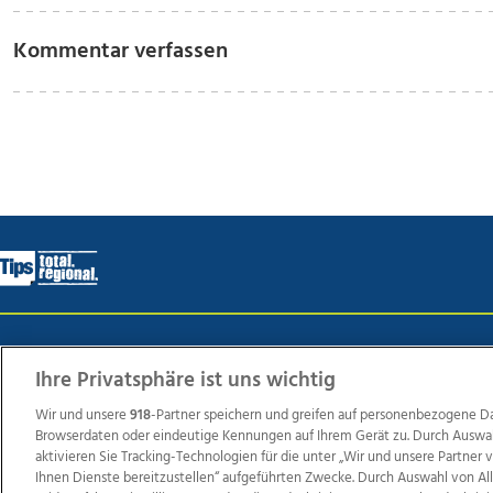
Kommentar verfassen
Wir über uns
Mediadaten
Kontakt
Jobs
Datens
Ihre Privatsphäre ist uns wichtig
Wir und unsere
918
-Partner speichern und greifen auf personenbezogene D
Browserdaten oder eindeutige Kennungen auf Ihrem Gerät zu. Durch Auswa
Weit
aktivieren Sie Tracking-Technologien für die unter „Wir und unsere Partner
TV1
di-mog-i.at
OÖNow
Ischler Woche
Life Ra
Ihnen Dienste bereitzustellen“ aufgeführten Zwecke. Durch Auswahl von Al