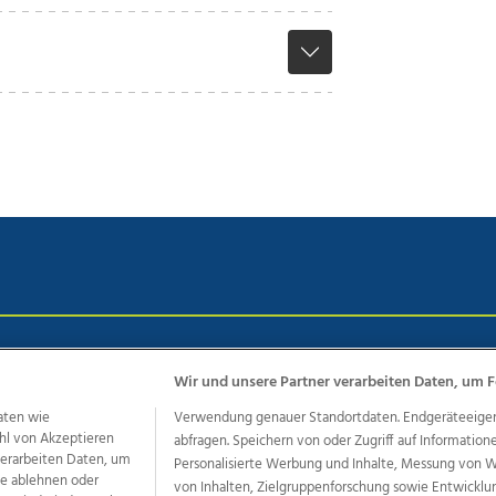
chutz
Impressum
AGB Anzeigekunden
AGB Website
Eh
Wir und unsere Partner verarbeiten Daten, um F
aten wie
Verwendung genauer Standortdaten. Endgeräteeigensc
hl von Akzeptieren
abfragen. Speichern von oder Zugriff auf Information
ere Angebote des Medienhauses Wimmer
 verarbeiten Daten, um
Personalisierte Werbung und Inhalte, Messung von 
dio
OÖNachrichten
OÖN Immobilien
OÖN Karriere
OÖN 
le ablehnen oder
von Inhalten, Zielgruppenforschung sowie Entwickl