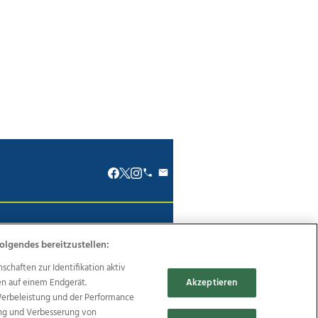
renkodex
Politische Werbung
olgendes bereitzustellen:
haften zur Identifikation aktiv
en auf einem Endgerät.
Akzeptieren
Werbeleistung und der Performance
Reise
Promenaden Galerien
ung und Verbesserung von