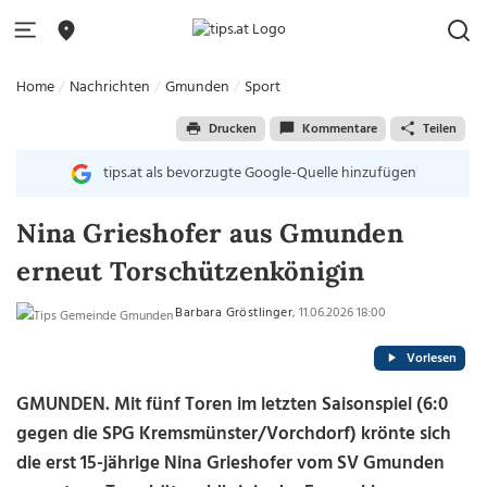
Home
Nachrichten
Gmunden
Sport
Drucken
Kommentare
Teilen
tips.at als bevorzugte Google-Quelle hinzufügen
Nina Grieshofer aus Gmunden
erneut Torschützenkönigin
Barbara Gröstlinger
, 11.06.2026 18:00
Vorlesen
GMUNDEN. Mit fünf Toren im letzten Saisonspiel (6:0
gegen die SPG Kremsmünster/Vorchdorf) krönte sich
die erst 15-jährige Nina Grieshofer vom SV Gmunden