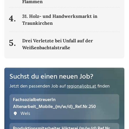
Flammen
4.
31. Holz- und Handwerksmarkt in
Traunkirchen
5.
Drei Verletzte bei Unfall auf der
Weißenbachtalstraße
Suchst du einen neuen Job?
Jetzt den passenden Job auf
regionaljobs.at
finden
FachsozialbetreuerIn
Altenarbeit_Mobile_(m/w/d)_Ref.Nr.250
Wels
Produktionsmitarbeiter Härterei (m/w/d) Ref.Nr.