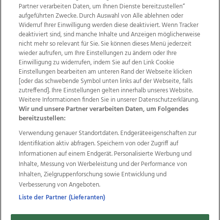
Partner verarbeiten Daten, um Ihnen Dienste bereitzustellen“
aufgeführten Zwecke. Durch Auswahl von Alle ablehnen oder
Widerruf Ihrer Einwilligung werden diese deaktiviert. Wenn Tracker
deaktiviert sind, sind manche Inhalte und Anzeigen möglicherweise
nicht mehr so relevant für Sie. Sie können dieses Menü jederzeit
wieder aufrufen, um Ihre Einstellungen zu ändern oder Ihre
Einwilligung zu widerrufen, indem Sie auf den Link Cookie
Einstellungen bearbeiten am unteren Rand der Webseite klicken
Wir über uns
Mediadaten
Kontakt
Jobs
[oder das schwebende Symbol unten links auf der Webseite, falls
Datenschutz
Impressum
AGB Anzeigekunden
zutreffend]. Ihre Einstellungen gelten innerhalb unseres Website.
Weitere Informationen finden Sie in unserer Datenschutzerklärung.
AGB Website
Ehrenkodex
Politische Werbung
Wir und unsere Partner verarbeiten Daten, um Folgendes
bereitzustellen:
Verwendung genauer Standortdaten. Endgeräteeigenschaften zur
Weitere Angebote des Medienhauses Wimmer
Identifikation aktiv abfragen. Speichern von oder Zugriff auf
TV1
di-mog-i.at
OÖNow
Ischler Woche
Informationen auf einem Endgerät. Personalisierte Werbung und
Life Radio
OÖNachrichten
OÖN Immobilien
Inhalte, Messung von Werbeleistung und der Performance von
OÖN Karriere
OÖN Reise
Promenaden Galerien
Inhalten, Zielgruppenforschung sowie Entwicklung und
Regionaljobs
wasistlos.at
wirtrauern.at
Verbesserung von Angeboten.
Liste der Partner (Lieferanten)