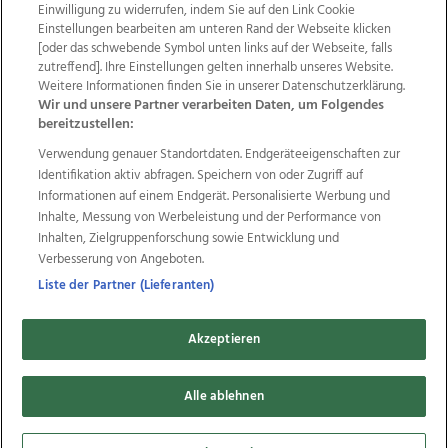
Einwilligung zu widerrufen, indem Sie auf den Link Cookie
Einstellungen bearbeiten am unteren Rand der Webseite klicken
Wir über uns
Mediadaten
Kontakt
Jobs
[oder das schwebende Symbol unten links auf der Webseite, falls
Datenschutz
Impressum
AGB Anzeigekunden
zutreffend]. Ihre Einstellungen gelten innerhalb unseres Website.
Weitere Informationen finden Sie in unserer Datenschutzerklärung.
AGB Website
Ehrenkodex
Politische Werbung
Wir und unsere Partner verarbeiten Daten, um Folgendes
bereitzustellen:
Verwendung genauer Standortdaten. Endgeräteeigenschaften zur
Weitere Angebote des Medienhauses Wimmer
Identifikation aktiv abfragen. Speichern von oder Zugriff auf
TV1
di-mog-i.at
OÖNow
Ischler Woche
Informationen auf einem Endgerät. Personalisierte Werbung und
Life Radio
OÖNachrichten
OÖN Immobilien
Inhalte, Messung von Werbeleistung und der Performance von
OÖN Karriere
OÖN Reise
Promenaden Galerien
Inhalten, Zielgruppenforschung sowie Entwicklung und
Regionaljobs
wasistlos.at
wirtrauern.at
Verbesserung von Angeboten.
Liste der Partner (Lieferanten)
Akzeptieren
Copyrights © 2026 Tips Zeitungs GmbH & Co KG
developed by
11x11.net
Alle ablehnen
Cookie Einstellungen bearbeiten