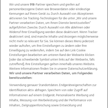
Wir und unsere
918
-Partner speichern und greifen auf
personenbezogene Daten wie Browserdaten oder eindeutige
Kennungen auf Ihrem Gerät zu. Durch Auswahl von Akzeptieren
aktivieren Sie Tracking-Technologien für die unter „Wir und unsere
Partner verarbeiten Daten, um Ihnen Dienste bereitzustellen“
aufgeführten Zwecke. Durch Auswahl von Alle ablehnen oder
Widerruf Ihrer Einwilligung werden diese deaktiviert. Wenn Tracker
deaktiviert sind, sind manche Inhalte und Anzeigen möglicherweise
nicht mehr so relevant für Sie. Sie können dieses Menü jederzeit
wieder aufrufen, um Ihre Einstellungen zu ändern oder Ihre
Einwilligung zu widerrufen, indem Sie auf den Link Cookie
Einstellungen bearbeiten am unteren Rand der Webseite klicken
Wir über uns
Mediadaten
Kontakt
Jobs
[oder das schwebende Symbol unten links auf der Webseite, falls
zutreffend]. Ihre Einstellungen gelten innerhalb unseres Website.
Datenschutz
Impressum
AGB Anzeigekunden
Weitere Informationen finden Sie in unserer Datenschutzerklärung.
AGB Website
Ehrenkodex
Politische Werbung
Wir und unsere Partner verarbeiten Daten, um Folgendes
bereitzustellen:
Verwendung genauer Standortdaten. Endgeräteeigenschaften zur
Weitere Angebote des Medienhauses Wimmer
Identifikation aktiv abfragen. Speichern von oder Zugriff auf
TV1
di-mog-i.at
OÖNow
Ischler Woche
Informationen auf einem Endgerät. Personalisierte Werbung und
Life Radio
OÖNachrichten
OÖN Immobilien
Inhalte, Messung von Werbeleistung und der Performance von
OÖN Karriere
OÖN Reise
Promenaden Galerien
Inhalten, Zielgruppenforschung sowie Entwicklung und