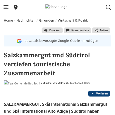
Home
Nachrichten
Gmunden
Wirtschaft & Politik
Drucken
Kommentare
Teilen
tips.at als bevorzugte Google-Quelle hinzufügen
Salzkammergut und Südtirol
vertiefen touristische
Zusammenarbeit
Barbara Gröstlinger
, 18.05.2026 11:30
Vorlesen
SALZKAMMERGUT. Skål International Salzkammergut
und Skål International Alto Adige | Südtirol haben