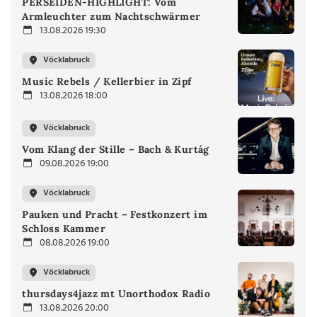
PERSEIDEN-HIGHLIGHT: Vom
Armleuchter zum Nachtschwärmer
13.08.2026 19:30
Vöcklabruck
Music Rebels / Kellerbier in Zipf
13.08.2026 18:00
Vöcklabruck
Vom Klang der Stille – Bach & Kurtág
09.08.2026 19:00
Vöcklabruck
Pauken und Pracht – Festkonzert im
Schloss Kammer
08.08.2026 19:00
Vöcklabruck
thursdays4jazz mt Unorthodox Radio
13.08.2026 20:00