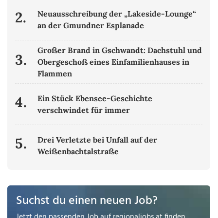
2.
Neuausschreibung der „Lakeside-Lounge“
an der Gmundner Esplanade
Großer Brand in Gschwandt: Dachstuhl und
3.
Obergeschoß eines Einfamilienhauses in
Flammen
4.
Ein Stück Ebensee-Geschichte
verschwindet für immer
5.
Drei Verletzte bei Unfall auf der
Weißenbachtalstraße
Suchst du einen neuen Job?
Jetzt den passenden Job auf
regionaljobs.at
finden