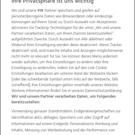
Ihre Privatsphäre ist uns wichtig
Wir und unsere
918
-Partner speichern und greifen auf
personenbezogene Daten wie Browserdaten oder eindeutige
Kennungen auf Ihrem Gerät zu. Durch Auswahl von Akzeptieren
aktivieren Sie Tracking-Technologien für die unter „Wir und unsere
Partner verarbeiten Daten, um Ihnen Dienste bereitzustellen“
aufgeführten Zwecke. Durch Auswahl von Alle ablehnen oder
Widerruf Ihrer Einwilligung werden diese deaktiviert. Wenn Tracker
deaktiviert sind, sind manche Inhalte und Anzeigen möglicherweise
nicht mehr so relevant für Sie. Sie können dieses Menü jederzeit
wieder aufrufen, um Ihre Einstellungen zu ändern oder Ihre
Einwilligung zu widerrufen, indem Sie auf den Link Cookie
Einstellungen bearbeiten am unteren Rand der Webseite klicken
Wir über uns
Mediadaten
Kontakt
Jobs
[oder das schwebende Symbol unten links auf der Webseite, falls
Datenschutz
Impressum
AGB Anzeigekunden
zutreffend]. Ihre Einstellungen gelten innerhalb unseres Website.
Weitere Informationen finden Sie in unserer Datenschutzerklärung.
AGB Website
Ehrenkodex
Politische Werbung
Wir und unsere Partner verarbeiten Daten, um Folgendes
bereitzustellen:
Verwendung genauer Standortdaten. Endgeräteeigenschaften zur
Weitere Angebote des Medienhauses Wimmer
Identifikation aktiv abfragen. Speichern von oder Zugriff auf
TV1
di-mog-i.at
OÖNow
Ischler Woche
Informationen auf einem Endgerät. Personalisierte Werbung und
Life Radio
OÖNachrichten
OÖN Immobilien
Inhalte, Messung von Werbeleistung und der Performance von