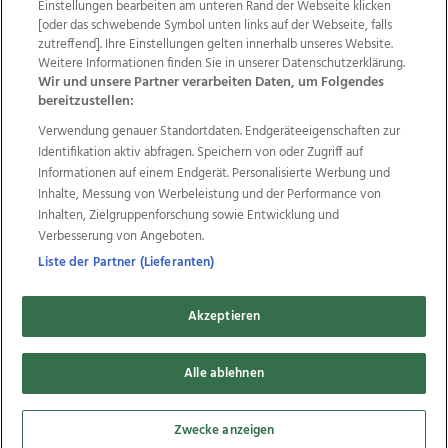
Einstellungen bearbeiten am unteren Rand der Webseite klicken
Wir über uns
Mediadaten
Kontakt
Jobs
[oder das schwebende Symbol unten links auf der Webseite, falls
Datenschutz
Impressum
AGB Anzeigekunden
zutreffend]. Ihre Einstellungen gelten innerhalb unseres Website.
AGB Website
Ehrenkodex
Politische Werbung
Weitere Informationen finden Sie in unserer Datenschutzerklärung.
Wir und unsere Partner verarbeiten Daten, um Folgendes
bereitzustellen:
Weitere Angebote des Medienhauses Wimmer
Verwendung genauer Standortdaten. Endgeräteeigenschaften zur
Identifikation aktiv abfragen. Speichern von oder Zugriff auf
TV1
di-mog-i.at
OÖNow
Ischler Woche
Informationen auf einem Endgerät. Personalisierte Werbung und
Life Radio
OÖNachrichten
OÖN Immobilien
Inhalte, Messung von Werbeleistung und der Performance von
OÖN Karriere
OÖN Reise
Promenaden Galerien
Inhalten, Zielgruppenforschung sowie Entwicklung und
Regionaljobs
wasistlos.at
wirtrauern.at
Verbesserung von Angeboten.
Liste der Partner (Lieferanten)
Copyrights © 2026 Tips Zeitungs GmbH & Co KG
Akzeptieren
developed by
11x11.net
Alle ablehnen
Cookie Einstellungen bearbeiten
Zwecke anzeigen