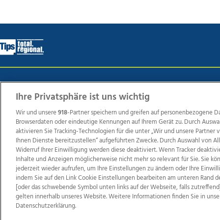
Wir über uns
Mediadaten
Kontakt
Jobs
Datens
Ihre Privatsphäre ist uns wichtig
Wir und unsere
918
-Partner speichern und greifen auf personenbezogene D
Browserdaten oder eindeutige Kennungen auf Ihrem Gerät zu. Durch Auswa
Weit
aktivieren Sie Tracking-Technologien für die unter „Wir und unsere Partner
TV1
di-mog-i.at
OÖNow
Ischler Woche
Life Ra
Ihnen Dienste bereitzustellen“ aufgeführten Zwecke. Durch Auswahl von Al
Widerruf Ihrer Einwilligung werden diese deaktiviert. Wenn Tracker deaktivi
Reg
Inhalte und Anzeigen möglicherweise nicht mehr so relevant für Sie. Sie k
jederzeit wieder aufrufen, um Ihre Einstellungen zu ändern oder Ihre Einwil
indem Sie auf den Link Cookie Einstellungen bearbeiten am unteren Rand d
[oder das schwebende Symbol unten links auf der Webseite, falls zutreffend]
Copyrights © 2026 Tips Zeitungs GmbH & Co KG
gelten innerhalb unseres Website. Weitere Informationen finden Sie in unse
Datenschutzerklärung.