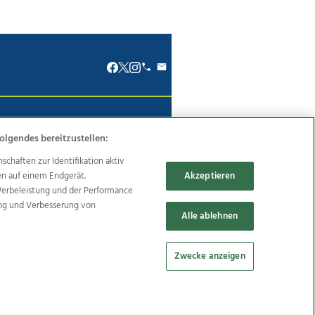
renkodex
Politische Werbung
olgendes bereitzustellen:
haften zur Identifikation aktiv
en auf einem Endgerät.
Akzeptieren
Werbeleistung und der Performance
Reise
Promenaden Galerien
ung und Verbesserung von
Alle ablehnen
Zwecke anzeigen
Cookie Einstellungen bearbeiten