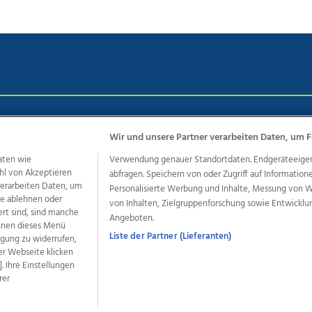
chutz
Impressum
AGB Anzeigekunden
AGB Website
Eh
Wir und unsere Partner verarbeiten Daten, um F
aten wie
Verwendung genauer Standortdaten. Endgeräteeigensc
hl von Akzeptieren
abfragen. Speichern von oder Zugriff auf Information
ere Angebote des Medienhauses Wimmer
 verarbeiten Daten, um
Personalisierte Werbung und Inhalte, Messung von 
dio
OÖNachrichten
OÖN Immobilien
OÖN Karriere
OÖN 
le ablehnen oder
von Inhalten, Zielgruppenforschung sowie Entwickl
ert sind, sind manche
ionaljobs
wasistlos.at
wirtrauern.at
Angeboten.
önnen dieses Menü
Liste der Partner (Lieferanten)
ligung zu widerrufen,
er Webseite klicken
. Ihre Einstellungen
developed by
11x11.net
rer