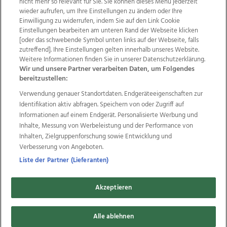
nicht mehr so relevant für Sie. Sie können dieses Menü jederzeit
wieder aufrufen, um Ihre Einstellungen zu ändern oder Ihre
Einwilligung zu widerrufen, indem Sie auf den Link Cookie
Einstellungen bearbeiten am unteren Rand der Webseite klicken
Wir über uns
Mediadaten
Kontakt
Jobs
[oder das schwebende Symbol unten links auf der Webseite, falls
Datenschutz
Impressum
AGB Anzeigekunden
zutreffend]. Ihre Einstellungen gelten innerhalb unseres Website.
AGB Website
Ehrenkodex
Politische Werbung
Weitere Informationen finden Sie in unserer Datenschutzerklärung.
Wir und unsere Partner verarbeiten Daten, um Folgendes
bereitzustellen:
Weitere Angebote des Medienhauses Wimmer
Verwendung genauer Standortdaten. Endgeräteeigenschaften zur
Identifikation aktiv abfragen. Speichern von oder Zugriff auf
TV1
di-mog-i.at
OÖNow
Ischler Woche
Informationen auf einem Endgerät. Personalisierte Werbung und
Life Radio
OÖNachrichten
OÖN Immobilien
Inhalte, Messung von Werbeleistung und der Performance von
OÖN Karriere
OÖN Reise
Promenaden Galerien
Inhalten, Zielgruppenforschung sowie Entwicklung und
Regionaljobs
wasistlos.at
wirtrauern.at
Verbesserung von Angeboten.
Liste der Partner (Lieferanten)
Copyrights © 2026 Tips Zeitungs GmbH & Co KG
Akzeptieren
developed by
11x11.net
Alle ablehnen