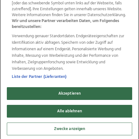
Wir über uns
Mediadaten
Kontakt
Jobs
[oder das schwebende Symbol unten links auf der Webseite, falls
Datenschutz
Impressum
AGB Anzeigekunden
zutreffend]. Ihre Einstellungen gelten innerhalb unseres Website.
Weitere Informationen finden Sie in unserer Datenschutzerklärung.
AGB Website
Ehrenkodex
Politische Werbung
Wir und unsere Partner verarbeiten Daten, um Folgendes
bereitzustellen:
Verwendung genauer Standortdaten. Endgeräteeigenschaften zur
Weitere Angebote des Medienhauses Wimmer
Identifikation aktiv abfragen. Speichern von oder Zugriff auf
TV1
di-mog-i.at
OÖNow
Ischler Woche
Informationen auf einem Endgerät. Personalisierte Werbung und
Life Radio
OÖNachrichten
OÖN Immobilien
Inhalte, Messung von Werbeleistung und der Performance von
OÖN Karriere
OÖN Reise
Promenaden Galerien
Inhalten, Zielgruppenforschung sowie Entwicklung und
Regionaljobs
wasistlos.at
wirtrauern.at
Verbesserung von Angeboten.
Liste der Partner (Lieferanten)
Akzeptieren
Copyrights © 2026 Tips Zeitungs GmbH & Co KG
developed by
11x11.net
Alle ablehnen
Cookie Einstellungen bearbeiten
Zwecke anzeigen