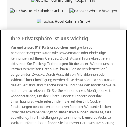
Ihre Privatsphäre ist uns wichtig
Wir und unsere
918
-Partner speichern und greifen auf
personenbezogene Daten wie Browserdaten oder eindeutige
Kennungen auf Ihrem Gerät zu. Durch Auswahl von Akzeptieren
aktivieren Sie Tracking-Technologien für die unter „Wir und unsere
Partner verarbeiten Daten, um Ihnen Dienste bereitzustellen“
aufgeführten Zwecke. Durch Auswahl von Alle ablehnen oder
Widerruf Ihrer Einwilligung werden diese deaktiviert. Wenn Tracker
deaktiviert sind, sind manche Inhalte und Anzeigen möglicherweise
nicht mehr so relevant für Sie. Sie können dieses Menü jederzeit
wieder aufrufen, um Ihre Einstellungen zu ändern oder Ihre
Einwilligung zu widerrufen, indem Sie auf den Link Cookie
Einstellungen bearbeiten am unteren Rand der Webseite klicken
Wir über uns
Mediadaten
Kontakt
Jobs
[oder das schwebende Symbol unten links auf der Webseite, falls
Datenschutz
Impressum
AGB Anzeigekunden
zutreffend]. Ihre Einstellungen gelten innerhalb unseres Website.
AGB Website
Ehrenkodex
Politische Werbung
Weitere Informationen finden Sie in unserer Datenschutzerklärung.