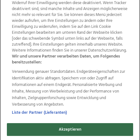
Widerruf Ihrer Einwilligung werden diese deaktiviert. Wenn Tracker
deaktiviert sind, sind manche Inhalte und Anzeigen möglicherweise
nicht mehr so relevant für Sie. Sie können dieses Menü jederzeit
wieder aufrufen, um Ihre Einstellungen zu ändern oder Ihre
Einwilligung zu widerrufen, indem Sie auf den Link Cookie
Einstellungen bearbeiten am unteren Rand der Webseite klicken
Wir über uns
Mediadaten
Kontakt
Jobs
[oder das schwebende Symbol unten links auf der Webseite, falls
Datenschutz
Impressum
AGB Anzeigekunden
zutreffend]. Ihre Einstellungen gelten innerhalb unseres Website.
AGB Website
Ehrenkodex
Politische Werbung
Weitere Informationen finden Sie in unserer Datenschutzerklärung.
Wir und unsere Partner verarbeiten Daten, um Folgendes
bereitzustellen:
Weitere Angebote des Medienhauses Wimmer
Verwendung genauer Standortdaten. Endgeräteeigenschaften zur
Identifikation aktiv abfragen. Speichern von oder Zugriff auf
TV1
di-mog-i.at
OÖNow
Ischler Woche
Informationen auf einem Endgerät. Personalisierte Werbung und
Life Radio
OÖNachrichten
OÖN Immobilien
Inhalte, Messung von Werbeleistung und der Performance von
OÖN Karriere
OÖN Reise
Promenaden Galerien
Inhalten, Zielgruppenforschung sowie Entwicklung und
Regionaljobs
wasistlos.at
wirtrauern.at
Verbesserung von Angeboten.
Liste der Partner (Lieferanten)
Copyrights © 2026 Tips Zeitungs GmbH & Co KG
Akzeptieren