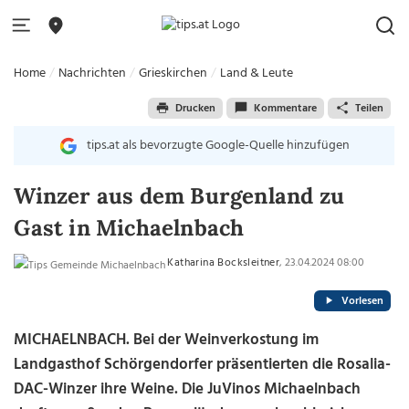
Home
Nachrichten
Grieskirchen
Land & Leute
Drucken
Kommentare
Teilen
tips.at als bevorzugte Google-Quelle hinzufügen
Winzer aus dem Burgenland zu
Gast in Michaelnbach
Katharina Bocksleitner
, 23.04.2024 08:00
Vorlesen
MICHAELNBACH.
Bei der Weinverkostung im
Landgasthof Schörgendorfer präsentierten die Rosalia-
DAC-Winzer ihre Weine. Die JuVinos Michaelnbach