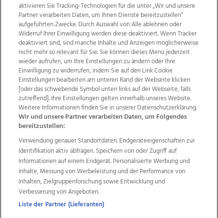
aktivieren Sie Tracking-Technologien für die unter „Wir und unsere
Partner verarbeiten Daten, um Ihnen Dienste bereitzustellen“
aufgeführten Zwecke. Durch Auswahl von Alle ablehnen oder
Widerruf Ihrer Einwilligung werden diese deaktiviert. Wenn Tracker
deaktiviert sind, sind manche Inhalte und Anzeigen möglicherweise
nicht mehr so relevant für Sie. Sie können dieses Menü jederzeit
wieder aufrufen, um Ihre Einstellungen zu ändern oder Ihre
Einwilligung zu widerrufen, indem Sie auf den Link Cookie
Einstellungen bearbeiten am unteren Rand der Webseite klicken
Wir über uns
Mediadaten
Kontakt
Jobs
[oder das schwebende Symbol unten links auf der Webseite, falls
Datenschutz
Impressum
AGB Anzeigekunden
zutreffend]. Ihre Einstellungen gelten innerhalb unseres Website.
Weitere Informationen finden Sie in unserer Datenschutzerklärung.
AGB Website
Ehrenkodex
Politische Werbung
Wir und unsere Partner verarbeiten Daten, um Folgendes
bereitzustellen:
Verwendung genauer Standortdaten. Endgeräteeigenschaften zur
Weitere Angebote des Medienhauses Wimmer
Identifikation aktiv abfragen. Speichern von oder Zugriff auf
TV1
di-mog-i.at
OÖNow
Ischler Woche
Informationen auf einem Endgerät. Personalisierte Werbung und
Life Radio
OÖNachrichten
OÖN Immobilien
Inhalte, Messung von Werbeleistung und der Performance von
OÖN Karriere
OÖN Reise
Promenaden Galerien
Inhalten, Zielgruppenforschung sowie Entwicklung und
Regionaljobs
wasistlos.at
wirtrauern.at
Verbesserung von Angeboten.
Liste der Partner (Lieferanten)