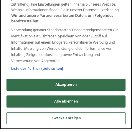
Datenschutz
Impressum
AGB Anzeigekunden
zutreffend]. Ihre Einstellungen gelten innerhalb unseres Website.
Weitere Informationen finden Sie in unserer Datenschutzerklärung.
AGB Website
Ehrenkodex
Politische Werbung
Wir und unsere Partner verarbeiten Daten, um Folgendes
bereitzustellen:
Verwendung genauer Standortdaten. Endgeräteeigenschaften zur
Weitere Angebote des Medienhauses Wimmer
Identifikation aktiv abfragen. Speichern von oder Zugriff auf
TV1
di-mog-i.at
OÖNow
Ischler Woche
Informationen auf einem Endgerät. Personalisierte Werbung und
Life Radio
OÖNachrichten
OÖN Immobilien
Inhalte, Messung von Werbeleistung und der Performance von
OÖN Karriere
OÖN Reise
Promenaden Galerien
Inhalten, Zielgruppenforschung sowie Entwicklung und
Regionaljobs
wasistlos.at
wirtrauern.at
Verbesserung von Angeboten.
Liste der Partner (Lieferanten)
Akzeptieren
Copyrights © 2026 Tips Zeitungs GmbH & Co KG
developed by
11x11.net
Alle ablehnen
Cookie Einstellungen bearbeiten
Zwecke anzeigen