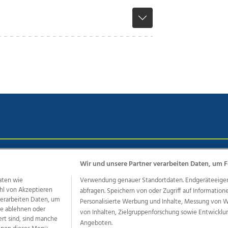
chutz
Impressum
AGB Anzeigekunden
AGB Website
Eh
Wir und unsere Partner verarbeiten Daten, um F
aten wie
Verwendung genauer Standortdaten. Endgeräteeigensc
hl von Akzeptieren
abfragen. Speichern von oder Zugriff auf Information
ere Angebote des Medienhauses Wimmer
 verarbeiten Daten, um
Personalisierte Werbung und Inhalte, Messung von 
le ablehnen oder
von Inhalten, Zielgruppenforschung sowie Entwickl
dio
OÖNachrichten
OÖN Immobilien
OÖN Karriere
OÖN 
ert sind, sind manche
Angeboten.
ionaljobs
wasistlos.at
wirtrauern.at