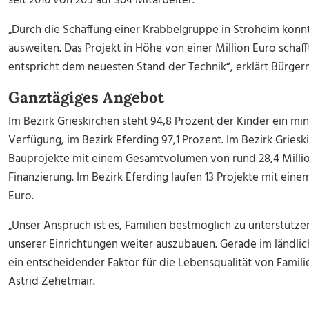
seit 2016 von 205 auf 304 Mitarbeiter.
„Durch die Schaffung einer Krabbelgruppe in Stroheim kon
ausweiten. Das Projekt in Höhe von einer Million Euro schaf
entspricht dem neuesten Stand der Technik“, erklärt Bürger
Ganztägiges Angebot
Im Bezirk Grieskirchen steht 94,8 Prozent der Kinder ein m
Verfügung, im Bezirk Eferding 97,1 Prozent. Im Bezirk Griesk
Bauprojekte mit einem Gesamtvolumen von rund 28,4 Milli
Finanzierung. Im Bezirk Eferding laufen 13 Projekte mit ein
Euro.
„Unser Anspruch ist es, Familien bestmöglich zu unterstützen
unserer Einrichtungen weiter auszubauen. Gerade im länd
ein entscheidender Faktor für die Lebensqualität von Famili
Astrid Zehetmair.