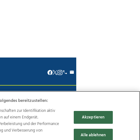
renkodex
Politische Werbung
olgendes bereitzustellen:
haften zur Identifikation aktiv
en auf einem Endgerät.
Akzeptieren
Werbeleistung und der Performance
ung und Verbesserung von
Reise
Promenaden Galerien
Alle ablehnen