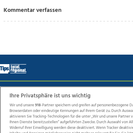
Kommentar verfassen
Wir über uns
Mediadaten
Kontakt
Jobs
Datens
Ihre Privatsphäre ist uns wichtig
Wir und unsere
918
-Partner speichern und greifen auf personenbezogene D
Browserdaten oder eindeutige Kennungen auf Ihrem Gerät zu. Durch Auswa
Weit
aktivieren Sie Tracking-Technologien für die unter „Wir und unsere Partner
Ihnen Dienste bereitzustellen“ aufgeführten Zwecke. Durch Auswahl von Al
TV1
di-mog-i.at
OÖNow
Ischler Woche
Life Ra
Widerruf Ihrer Einwilligung werden diese deaktiviert. Wenn Tracker deaktivi
Reg